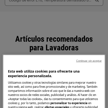
Artículos recomendados
para Lavadoras
Continuar sin aceptar
¿Cómo puedo acceder al filtro en mi
Esta web utiliza cookies para ofrecerte una
experiencia personalizada.
lavadora Zanussi?
Utilizamos cookies y otras tecnologías similares para mejorar nuestro
sitio web, así como para fines promocionales y de marketing. También
compartimos información sobre el uso que le das a nuestra web con
La lavadora toma agua cuando está
nuestros socios de redes sociales, publicidad y análisis. Al hacer clic en
apagada
«Aceptar todas las cookies», das tu consentimiento para que utilicemos
cookies y, por lo tanto, podamos
personalizar tu experiencia
en
nuestra página web, realizar
ofertas especiales
y ofrecerte publicidad