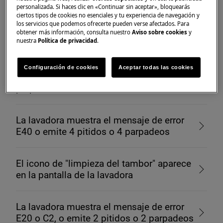
personalizada. Si haces clic en «Continuar sin aceptar», bloquearás
La lavadora muestra el mensaje de error
ciertos tipos de cookies no esenciales y tu experiencia de navegación y
E10, E11, C1, o emite 1 pitido o 1
los servicios que podemos ofrecerte pueden verse afectados. Para
parpadeo
obtener más información, consulta nuestro
Aviso sobre cookies
y
nuestra
Política de privacidad
.
La lavadora muestra el mensaje de error
Configuración de cookies
Aceptar todas las cookies
EF0, EFo, EF3 o emite 15 pitidos o 15
parpadeos
La lavadora muestra el mensaje de error
E40 o emite 4 pitidos o 4 parpadeos
El icono de "limpieza del tambor" aparece
en la pantalla de la lavadora
La lavadora muestra el mensaje de error
E20 o C2, o emite 2 pitidos o 2 parpadeos