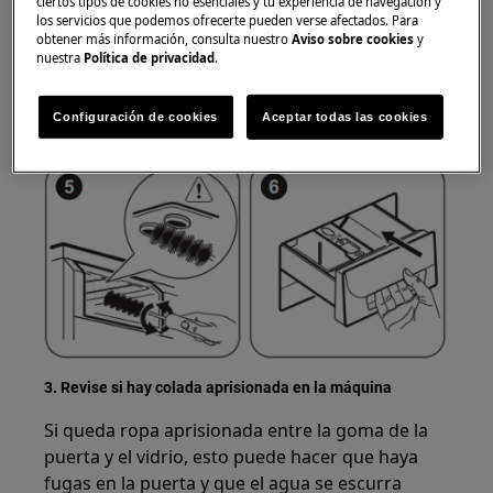
ciertos tipos de cookies no esenciales y tu experiencia de navegación y
los servicios que podemos ofrecerte pueden verse afectados. Para
obtener más información, consulta nuestro
Aviso sobre cookies
y
nuestra
Política de privacidad
.
Configuración de cookies
Aceptar todas las cookies
3. Revise si hay colada aprisionada en la máquina
Si queda ropa aprisionada entre la goma de la
puerta y el vidrio, esto puede hacer que haya
fugas en la puerta y que el agua se escurra