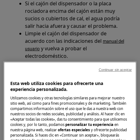
Si el cajón del dispensador o la placa
rociadora encima del cajón están muy
sucios o cubiertos de cal, el agua podría
salir hacia afuera y causar el problema.
Limpie el cajón del dispensador de
acuerdo con las indicaciones del
manual del
y vuelva a probar el
usuario
electrodoméstico.
Continuar sin aceptar
Esta web utiliza cookies para ofrecerte una
experiencia personalizada.
Utilizamos cookies y otras tecnologías similares para mejorar nuestro
sitio web, así como para fines promocionales y de marketing. También
compartimos información sobre el uso que le das a nuestra web con
nuestros socios de redes sociales, publicidad y análisis. Al hacer clic en
«Aceptar todas las cookies», das tu consentimiento para que utilicemos
cookies y, por lo tanto, podamos
personalizar tu experiencia
en
nuestra página web, realizar
ofertas especiales
y ofrecerte publicidad
personalizada. Si haces clic en «Continuar sin aceptar», bloquearás