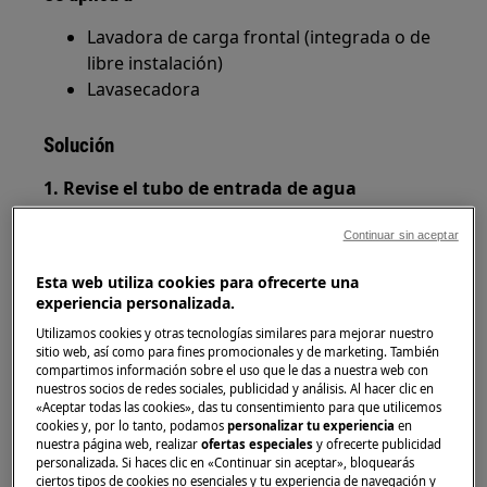
Lavadora de carga frontal (integrada o de
libre instalación)
Lavasecadora
Solución
1. Revise el tubo de entrada de agua
Cualquier fuga en la manguera puede
Continuar sin aceptar
hacer que el agua fluya al interior de la
máquina al lado del panel posterior, así
Esta web utiliza cookies para ofrecerte una
experiencia personalizada.
que debe revisar las conexiones de el tubo
de entrada de agua con el grifo y con la
Utilizamos cookies y otras tecnologías similares para mejorar nuestro
sitio web, así como para fines promocionales y de marketing. También
máquina.
compartimos información sobre el uso que le das a nuestra web con
Si esta es la causa, la máquina debería
nuestros socios de redes sociales, publicidad y análisis. Al hacer clic en
«Aceptar todas las cookies», das tu consentimiento para que utilicemos
inclinarse como se indica bajo el título
cookies y, por lo tanto, podamos
personalizar tu experiencia
en
""Revise si hay colada aprisionada en la
nuestra página web, realizar
ofertas especiales
y ofrecerte publicidad
máquina"" para que esta pueda arrancar
personalizada. Si haces clic en «Continuar sin aceptar», bloquearás
ciertos tipos de cookies no esenciales y tu experiencia de navegación y