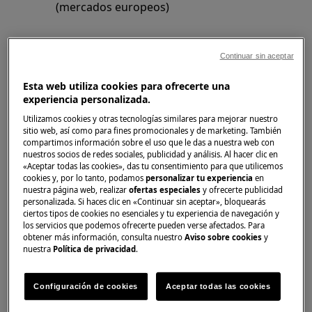
(mercados europeos)
Solución
Continuar sin aceptar
Ya no hay ningún filtro que necesite
Esta web utiliza cookies para ofrecerte una
limpieza en las lavadoras Zanussi.
experiencia personalizada.
Este electrodoméstico está diseñado con
un sistema de drenaje autolimpiante, que
Utilizamos cookies y otras tecnologías similares para mejorar nuestro
sitio web, así como para fines promocionales y de marketing. También
permite que las fibras de pelusas ligeras
compartimos información sobre el uso que le das a nuestra web con
que se caen de la ropa se drenen con el
nuestros socios de redes sociales, publicidad y análisis. Al hacer clic en
«Aceptar todas las cookies», das tu consentimiento para que utilicemos
agua, de tal manera que no es necesario
cookies y, por lo tanto, podamos
personalizar tu experiencia
en
acceder a esta área para realizar un
nuestra página web, realizar
ofertas especiales
y ofrecerte publicidad
personalizada. Si haces clic en «Continuar sin aceptar», bloquearás
mantenimiento y limpieza regulares.
ciertos tipos de cookies no esenciales y tu experiencia de navegación y
Esto es gracias a una junta de puerta
los servicios que podemos ofrecerte pueden verse afectados. Para
específica que ha sido diseñada para
obtener más información, consulta nuestro
Aviso sobre cookies
y
nuestra
Política de privacidad
.
atrapar todos los objetos como monedas,
botones, horquillas, etc. antes de que
tengan la oportunidad de salir del tambor
Configuración de cookies
Aceptar todas las cookies
y encontrar el camino hacia el área de