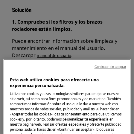
Solución
1. Compruebe si los filtros y los brazos
rociadores están limpios.
Puede encontrar información sobre limpieza y
mantenimiento en el manual del usuario.
Descargar
.
manual de usuario
Continuar sin aceptar
Esta web utiliza cookies para ofrecerte una
experiencia personalizada.
Utilizamos cookies y otras tecnologías similares para mejorar nuestro
sitio web, así como para fines promocionales y de marketing. También
Play
compartimos información sobre el uso que le das a nuestra web con
nuestros socios de redes sociales, publicidad y análisis. Al hacer clic en
«Aceptar todas las cookies», das tu consentimiento para que utilicemos
cookies y, por lo tanto, podamos
personalizar tu experiencia
en
nuestra página web, realizar
ofertas especiales
y ofrecerte publicidad
personalizada. Si haces clic en «Continuar sin aceptar», bloquearás