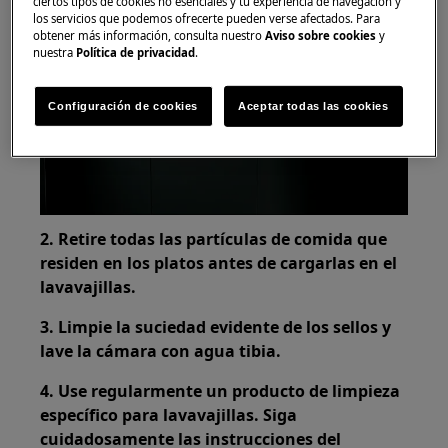
ciertos tipos de cookies no esenciales y tu experiencia de navegación y
los servicios que podemos ofrecerte pueden verse afectados. Para
obtener más información, consulta nuestro
Aviso sobre cookies
y
nuestra
Política de privacidad
.
Configuración de cookies
Aceptar todas las cookies
Play
2. Retire todas las partículas de comida que
residen en los platos antes de cargarlas en el
lavavajillas.
3. Limpie la suciedad evidente de los sellos y
lave la cámara con agua tibia.
4.
Use regularmente un producto de limpieza
específico para lavavajillas. Siga
cuidadosamente las instrucciones del