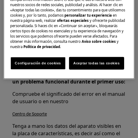
2.
Si
se detectan daños durante la instalación
nuestros socios de redes sociales, publicidad y análisis. Al hacer clic en
o el primer uso:
«Aceptar todas las cookies», das tu consentimiento para que utilicemos
cookies y, por lo tanto, podamos
personalizar tu experiencia
en
Por favor, póngase en contacto con su
nuestra página web, realizar
ofertas especiales
y ofrecerte publicidad
personalizada. Si haces clic en «Continuar sin aceptar», bloquearás
distribuidor inmediatamente para informar de
ciertos tipos de cookies no esenciales y tu experiencia de navegación y
cualquier daño en el aparato entregado.
los servicios que podemos ofrecerte pueden verse afectados. Para
obtener más información, consulta nuestro
Aviso sobre cookies
y
Los datos de contacto de los distribuidores se
nuestra
Política de privacidad
.
pueden encontrar en la factura o en el albarán
de entrega.
Configuración de cookies
Aceptar todas las cookies
3. Si el aparato informa un código de error o
un problema funcional durante el primer uso:
Compruebe el significado del error en el manual
de usuario o en nuestro
Centro de Soporte
Tenga a mano los datos del aparato visibles en
la placa de características, es decir así como el