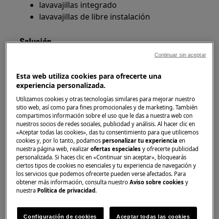
lavavajillas integrado
lavavajillas de libre instalación
Solución
Continuar sin aceptar
El mensaje de error i40 indica un fallo en el sensor de
presión y en el control del nivel del agua.
Esta web utiliza cookies para ofrecerte una
experiencia personalizada.
1. Compruebe el filtro y el sumidero de su
Utilizamos cookies y otras tecnologías similares para mejorar nuestro
lavavajillas (vea el video instructivo a
sitio web, así como para fines promocionales y de marketing. También
continuación) en busca de señales de
compartimos información sobre el uso que le das a nuestra web con
espuma/detergente y residuos
nuestros socios de redes sociales, publicidad y análisis. Al hacer clic en
«Aceptar todas las cookies», das tu consentimiento para que utilicemos
cookies y, por lo tanto, podamos
personalizar tu experiencia
en
Cómo limpiar el filtro de tu lavavajillas
nuestra página web, realizar
ofertas especiales
y ofrecerte publicidad
personalizada. Si haces clic en «Continuar sin aceptar», bloquearás
ciertos tipos de cookies no esenciales y tu experiencia de navegación y
los servicios que podemos ofrecerte pueden verse afectados. Para
obtener más información, consulta nuestro
Aviso sobre cookies
y
nuestra
Política de privacidad
.
Configuración de cookies
Aceptar todas las cookies