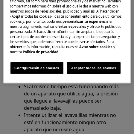
lavavajillas está abierto completamente
sitio web, así como para fines promocionales y de marketing. También
compartimos información sobre el uso que le das a nuestra web con
nuestros socios de redes sociales, publicidad y análisis. Al hacer clic en
Si está cerrado, corte la alimentación
«Aceptar todas las cookies», das tu consentimiento para que utilicemos
eléctrica del lavavajillas y abra el grifo por
cookies y, por lo tanto, podamos
personalizar tu experiencia
en
nuestra página web, realizar
ofertas especiales
y ofrecerte publicidad
completo.
personalizada. Si haces clic en «Continuar sin aceptar», bloquearás
Vuelva a conectar la alimentación eléctrica
ciertos tipos de cookies no esenciales y tu experiencia de navegación y
y seleccione un programa.
los servicios que podemos ofrecerte pueden verse afectados. Para
obtener más información, consulta nuestro
Aviso sobre cookies
y
Pulse la tecla de inicio para poner en
nuestra
Política de privacidad
.
marcha el lavavajillas.
3. Compruebe si está utilizando más de un
Configuración de cookies
Aceptar todas las cookies
aparato que requiera agua
Si al mismo tiempo está funcionando más
de un aparato que utilice agua, la presión
que llegue al lavavajillas puede ser
demasiado baja.
Intente utilizar el lavavajillas mientras no
esté en funcionamiento ningún otro
aparato que necesite agua.