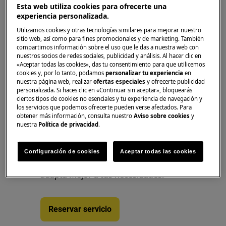
Si la secadora muestra el código de error
Esta web utiliza cookies para ofrecerte una
CD, hay un problema con el cierre de la
experiencia personalizada.
puerta. Si la puerta está cerrada
Utilizamos cookies y otras tecnologías similares para mejorar nuestro
correctamente, póngase en contacto con
sitio web, así como para fines promocionales y de marketing. También
compartimos información sobre el uso que le das a nuestra web con
el Servicio técnico oficial.
nuestros socios de redes sociales, publicidad y análisis. Al hacer clic en
«Aceptar todas las cookies», das tu consentimiento para que utilicemos
¿Le ha resultado útil este artículo?
cookies y, por lo tanto, podamos
personalizar tu experiencia
en
nuestra página web, realizar
ofertas especiales
y ofrecerte publicidad
personalizada. Si haces clic en «Continuar sin aceptar», bloquearás
ciertos tipos de cookies no esenciales y tu experiencia de navegación y
los servicios que podemos ofrecerte pueden verse afectados. Para
obtener más información, consulta nuestro
Aviso sobre cookies
y
O consulta la página de reparaciones
nuestra
Política de privacidad
.
Consulta en nuestra página de
reparaciones los distintos servicios
Configuración de cookies
Aceptar todas las cookies
de disponibles y elige cuál de ellos se
adapta mejor a tus necesidades.
Reservar servicio