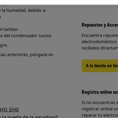
os.
 la humedad, debido a:
a
Repuestos y Acce
 el tambor
Encuentra repuest
to del condensador sucios
electrodoméstico 
agre.
recíbelos directam
cias anteriores, póngase en
A la tienda en lí
Registra online un
Si no encuentras 
registrar online un
EHO, EH0
reparar tu electro
 la puerta de la secadora?