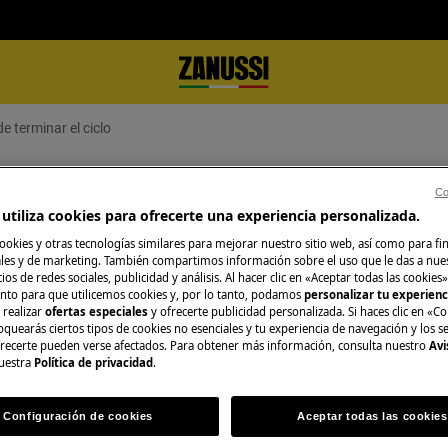
 terminar el ciclo
pués de terminar el ciclo
Co
utiliza cookies para ofrecerte una experiencia personalizada.
ookies y otras tecnologías similares para mejorar nuestro sitio web, así como para fi
es y de marketing. También compartimos información sobre el uso que le das a nue
ios de redes sociales, publicidad y análisis. Al hacer clic en «Aceptar todas las cookies»
O consulta la pág
nto para que utilicemos cookies y, por lo tanto, podamos
personalizar tu experien
cadora trabaja durante
 realizar
ofertas especiales
y ofrecerte publicidad personalizada. Si haces clic en «Co
Consulta en nuest
oquearás ciertos tipos de cookies no esenciales y tu experiencia de navegación y los s
 puede pararse manualmente. Para
ecerte pueden verse afectados. Para obtener más información, consulta nuestro
Avi
distintos servicios
 de apagado.
uestra
Política de privacidad
.
ellos se adapta me
Configuración de cookies
Aceptar todas las cookies
hasta 2-3 horas.
Reservar servici