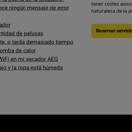
tener costes asoc
rece ningún mensaje de error
naturaleza de la a
ador
Reservar servici
ntidad de pelusas
te, o tarda demasiado tiempo
bomba de calor
 WiFi en mi secador AEG
ajo y la ropa está húmeda