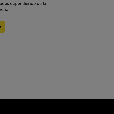
iados dependiendo de la
vería.
o