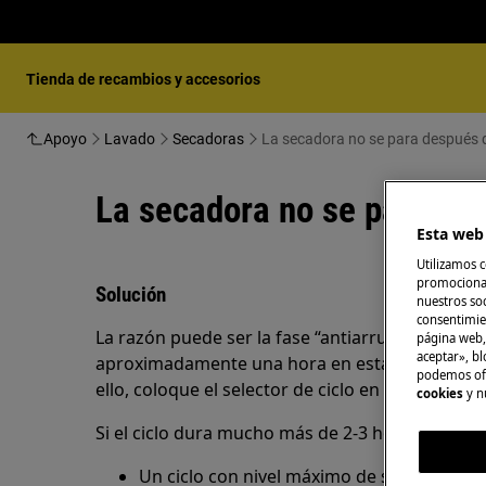
Tienda de recambios y accesorios
Apoyo
Lavado
Secadoras
La secadora no se para después de
La secadora no se para des
Esta web 
Utilizamos c
promocional
Solución
nuestros soc
consentimie
La razón puede ser la fase “antiarrugas”. La se
página web,
aceptar», bl
aproximadamente una hora en esta fase, pero
podemos ofr
ello, coloque el selector de ciclo en la posición
cookies
y n
Si el ciclo dura mucho más de 2-3 horas:
Un ciclo con nivel máximo de secado dura 