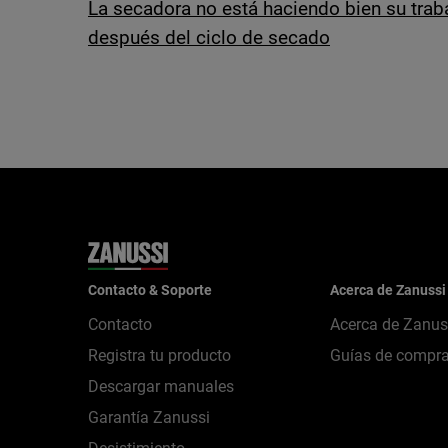
La secadora no está haciendo bien su trab
después del ciclo de secado
Contacto & Soporte
Acerca de Zanussi
Contacto
Acerca de Zanus
Registra tu producto
Guías de compr
Descargar manuales
Garantía Zanussi