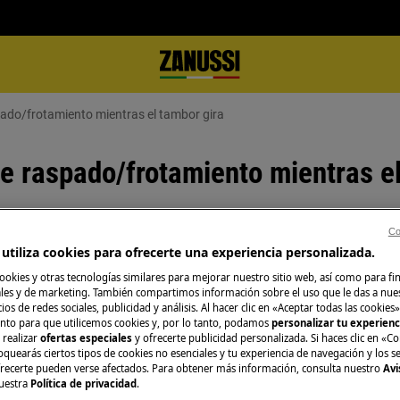
ado/frotamiento mientras el tambor gira
e raspado/frotamiento mientras el
Co
utiliza cookies para ofrecerte una experiencia personalizada.
Repuestos y Acce
amiento mientras el tambor gira
ookies y otras tecnologías similares para mejorar nuestro sitio web, así como para fi
n liberado correctamente durante
Encuentra repuest
es y de marketing. También compartimos información sobre el uso que le das a nue
ios de redes sociales, publicidad y análisis. Al hacer clic en «Aceptar todas las cookies»
electrodoméstico 
nto para que utilicemos cookies y, por lo tanto, podamos
personalizar tu experien
recíbelos directam
 realizar
ofertas especiales
y ofrecerte publicidad personalizada. Si haces clic en «Co
oquearás ciertos tipos de cookies no esenciales y tu experiencia de navegación y los s
ecerte pueden verse afectados. Para obtener más información, consulta nuestro
Avi
uestra
Política de privacidad
.
A la tienda en lí