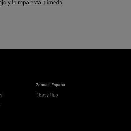
ajo y la ropa está húmeda
Zanussi España
si
#EasyTips
a