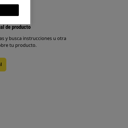
al de producto
s y busca instrucciones u otra
bre tu producto.
l