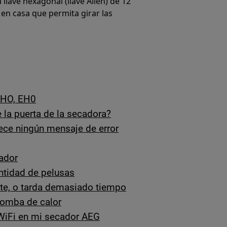
llave hexagonal (llave Allen) de 12
en casa que permita girar las
EHO, EH0
 la puerta de la secadora?
rece ningún mensaje de error
ador
ntidad de pelusas
te, o tarda demasiado tiempo
bomba de calor
 WiFi en mi secador AEG