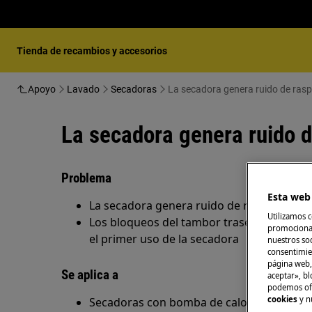
Tienda de recambios y accesorios
Apoyo
Lavado
Secadoras
La secadora genera ruido de rasp
La secadora genera ruido d
Problema
Esta web 
La secadora genera ruido de raspado/frot
Utilizamos c
Los bloqueos del tambor trasero no se ha
promocional
el primer uso de la secadora
nuestros soc
consentimie
página web,
Se aplica a
aceptar», bl
podemos ofr
cookies
y n
Secadoras con bomba de calor