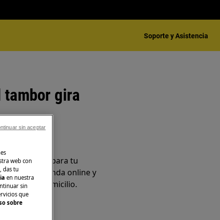
Soporte y Asistencia
 tambor gira
ntinuar sin aceptar
sorios
nes
os originales para tu
stra web con
, das tu
en nuestra tienda online y
cia
en nuestra
ente en tu domicilio.
ntinuar sin
ervicios que
so sobre
nea