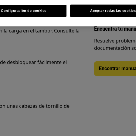
Configuración de cookies
Aceptar todas las cookies
o se retiran automáticamente
Encuentra tu manu
 la carga en el tambor. Consulte la
Resuelve problema
documentación so
ede desbloquear fácilmente el
Encontrar manua
on unas cabezas de tornillo de