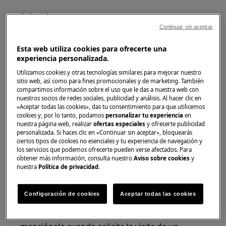
Solución
Continuar sin aceptar
1. Reconfigure el electrodoméstico
Esta web utiliza cookies para ofrecerte una
Desenchufe la máquina, espere 30
experiencia personalizada.
segundos y vuelva a enchufarla (se puede
Utilizamos cookies y otras tecnologías similares para mejorar nuestro
lograr el mismo resultado usando el
sitio web, así como para fines promocionales y de marketing. También
compartimos información sobre el uso que le das a nuestra web con
interruptor de seguridad).
nuestros socios de redes sociales, publicidad y análisis. Al hacer clic en
Después de enchufar el electrodoméstico,
«Aceptar todas las cookies», das tu consentimiento para que utilicemos
cookies y, por lo tanto, podamos
personalizar tu experiencia
en
enciéndalo y seleccione un programa.
nuestra página web, realizar
ofertas especiales
y ofrecerte publicidad
personalizada. Si haces clic en «Continuar sin aceptar», bloquearás
2. Póngase en contacto con el Servicio técnico
ciertos tipos de cookies no esenciales y tu experiencia de navegación y
oficial
los servicios que podemos ofrecerte pueden verse afectados. Para
obtener más información, consulta nuestro
Aviso sobre cookies
y
nuestra
Política de privacidad
.
Si los consejos anteriores no resuelven el
problema, le recomendamos que solicite la
visita de nuestro Servicio Técnico Oficial.
Configuración de cookies
Aceptar todas las cookies
Tome nota del código de error informado y