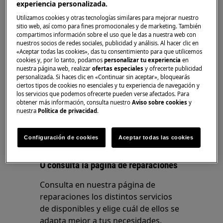
Si la secadora muestra el código de error
experiencia personalizada.
C6, hay un problema con el sensor de
Utilizamos cookies y otras tecnologías similares para mejorar nuestro
humedad. El ciclo dura más de lo normal,
sitio web, así como para fines promocionales y de marketing. También
compartimos información sobre el uso que le das a nuestra web con
más de 4,5 horas.
nuestros socios de redes sociales, publicidad y análisis. Al hacer clic en
Compruebe si la máquina está conectada a
«Aceptar todas las cookies», das tu consentimiento para que utilicemos
una toma de corriente con puesta a tierra.
cookies y, por lo tanto, podamos
personalizar tu experiencia
en
nuestra página web, realizar
ofertas especiales
y ofrecerte publicidad
Si no es así, hay un problema con la
personalizada. Si haces clic en «Continuar sin aceptar», bloquearás
medición de humedad, que debe
ciertos tipos de cookies no esenciales y tu experiencia de navegación y
los servicios que podemos ofrecerte pueden verse afectados. Para
solucionar el Servicio técnico oficial.
obtener más información, consulta nuestro
Aviso sobre cookies
y
nuestra
Política de privacidad
.
¿Le ha resultado útil este artículo?
Configuración de cookies
Aceptar todas las cookies
O consulta la página de reparaciones
Consulta en nuestra página de
reparaciones los distintos servicios
de disponibles y elige cuál de ellos se
adapta mejor a tus necesidades.