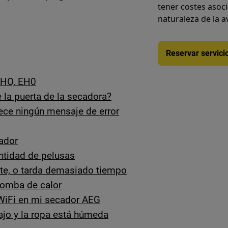
tener costes asoc
naturaleza de la a
Reservar servici
EHO, EH0
 la puerta de la secadora?
rece ningún mensaje de error
ador
ntidad de pelusas
te, o tarda demasiado tiempo
bomba de calor
 WiFi en mi secador AEG
ajo y la ropa está húmeda