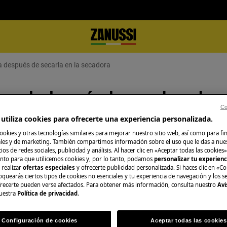
 después de secarla en la secadora
rugada después de secarla en la s
Co
utiliza cookies para ofrecerte una experiencia personalizada.
ookies y otras tecnologías similares para mejorar nuestro sitio web, así como para fi
es y de marketing. También compartimos información sobre el uso que le das a nue
O consulta la pág
ios de redes sociales, publicidad y análisis. Al hacer clic en «Aceptar todas las cookies»
nto para que utilicemos cookies y, por lo tanto, podamos
personalizar tu experien
Consulta en nuest
 realizar
ofertas especiales
y ofrecerte publicidad personalizada. Si haces clic en «Co
de secarla en la secadora
oquearás ciertos tipos de cookies no esenciales y tu experiencia de navegación y los s
distintos servicios
ecerte pueden verse afectados. Para obtener más información, consulta nuestro
Avi
ellos se adapta me
uestra
Política de privacidad
.
Configuración de cookies
Aceptar todas las cookies
Reservar servici