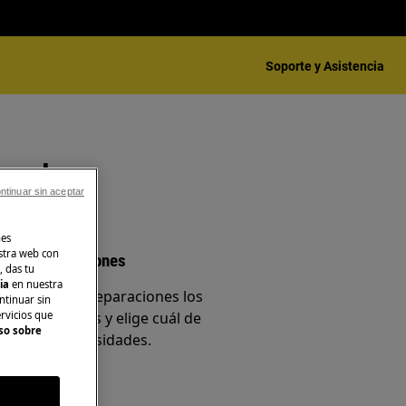
Soporte y Asistencia
ecadora
ntinuar sin aceptar
nes
stra web con
ina de reparaciones
, das tu
cia
en nuestra
ra página de reparaciones los
ntinuar sin
ervicios que
 de disponibles y elige cuál de
so sobre
jor a tus necesidades.
o