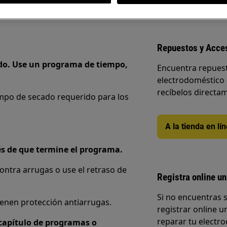
Repuestos y Acce
do. Use un programa de tiempo,
Encuentra repuest
electrodoméstico 
recíbelos directam
mpo de secado requerido para los
A la tienda en lí
s de que termine el programa.
contra arrugas o use el retraso de
Registra online un
Si no encuentras 
enen protección antiarrugas.
registrar online un
reparar tu electro
 capítulo de programas o