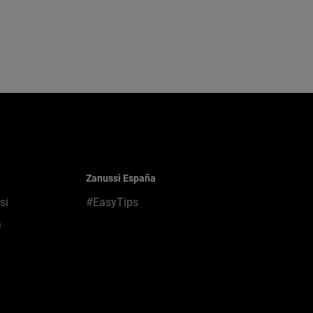
Zanussi España
si
#EasyTips
a