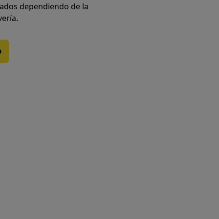
iados dependiendo de la
vería.
o