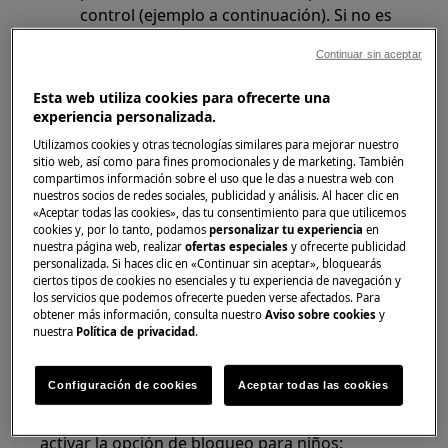
control (ejemplo a continuación). Si no es
así, consulte
el del aparato.
manual de usuario
Continuar sin aceptar
Esta web utiliza cookies para ofrecerte una
experiencia personalizada.
Utilizamos cookies y otras tecnologías similares para mejorar nuestro
sitio web, así como para fines promocionales y de marketing. También
compartimos información sobre el uso que le das a nuestra web con
nuestros socios de redes sociales, publicidad y análisis. Al hacer clic en
«Aceptar todas las cookies», das tu consentimiento para que utilicemos
cookies y, por lo tanto, podamos
personalizar tu experiencia
en
nuestra página web, realizar
ofertas especiales
y ofrecerte publicidad
personalizada. Si haces clic en «Continuar sin aceptar», bloquearás
El bloqueo de seguridad para niños se puede
ciertos tipos de cookies no esenciales y tu experiencia de navegación y
los servicios que podemos ofrecerte pueden verse afectados. Para
ajustar para evitar que los niños jueguen con el
obtener más información, consulta nuestro
Aviso sobre cookies
y
aparato.
nuestra
Política de privacidad
.
La opción de bloqueo para niños bloquea todas
Configuración de cookies
Aceptar todas las cookies
las teclas táctiles y el selector de programas
(esta opción no bloquea la tecla On/Off). Puede
activar la opción de bloqueo para niños: