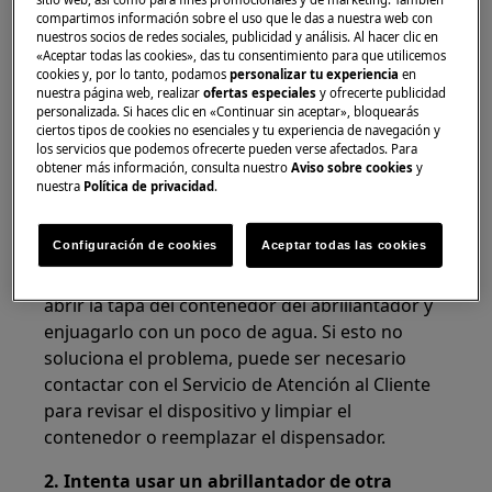
Elimina manualmente la espuma formada y
compartimos información sobre el uso que le das a nuestra web con
nuestros socios de redes sociales, publicidad y análisis. Al hacer clic en
ejecuta un programa corto de lavado sin
«Aceptar todas las cookies», das tu consentimiento para que utilicemos
detergente y sin vajilla.
cookies y, por lo tanto, podamos
personalizar tu experiencia
en
nuestra página web, realizar
ofertas especiales
y ofrecerte publicidad
Las siguientes recomendaciones evitarán la
personalizada. Si haces clic en «Continuar sin aceptar», bloquearás
ciertos tipos de cookies no esenciales y tu experiencia de navegación y
formación de espuma en el futuro:
los servicios que podemos ofrecerte pueden verse afectados. Para
obtener más información, consulta nuestro
Aviso sobre cookies
y
1. Comprueba que no se haya añadido
nuestra
Política de privacidad
.
detergente para lavado a mano en el
compartimento del abrillantador
.
Configuración de cookies
Aceptar todas las cookies
Si se ha añadido un producto incorrecto, intenta
abrir la tapa del contenedor del abrillantador y
enjuagarlo con un poco de agua. Si esto no
soluciona el problema, puede ser necesario
contactar con el Servicio de Atención al Cliente
para revisar el dispositivo y limpiar el
contenedor o reemplazar el dispensador.
2. Intenta usar un abrillantador de otra