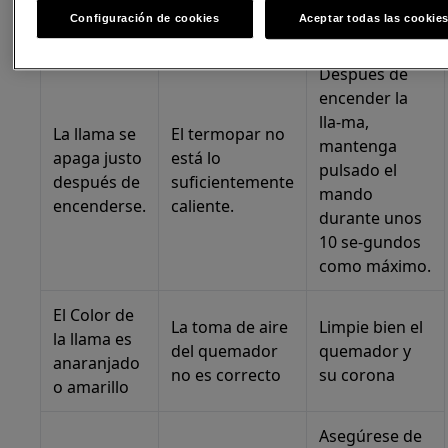
bien
dor.
Configuración de cookies
Aceptar todas las cookie
colocadas.
Después de
encender la
lla-ma,
La llama se
El termopar no
mantenga
apaga justo
está lo
pulsado el
después de
suficientemente
mando
encenderse.
caliente.
durante unos
10 se-gundos
como máximo.
El Color de
La toma de aire
Limpie bien el
la llama es
del quemador
quemador y
anaranjado
no es correcto
su corona
o amarillo
Asegúrese de