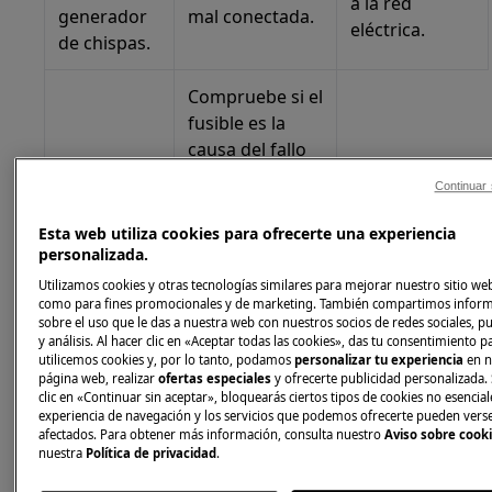
a la red
generador
mal conectada.
eléctrica.
de chispas.
Compruebe si el
fusible es la
causa del fallo
de funciona-
Continuar 
Ha saltado
miento. Si el
el fusible.
fusible se funde
Esta web utiliza cookies para ofrecerte una experiencia
repetidamente,
personalizada.
consulte a un
Utilizamos cookies y otras tecnologías similares para mejorar nuestro sitio web
electricista
como para fines promocionales y de marketing. También compartimos infor
sobre el uso que le das a nuestra web con nuestros socios de redes sociales, p
cualificado.
y análisis. Al hacer clic en «Aceptar todas las cookies», das tu consentimiento 
utilicemos cookies y, por lo tanto, podamos
personalizar tu experiencia
en n
página web, realizar
ofertas especiales
y ofrecerte publicidad personalizada. 
La tapa y la
Coloque
clic en «Continuar sin aceptar», bloquearás ciertos tipos de cookies no esencial
corona del
experiencia de navegación y los servicios que podemos ofrecerte pueden vers
correctamente
afectados. Para obtener más información, consulta nuestro
Aviso sobre cook
quemador
la corona y la
nuestra
Política de privacidad
.
no están
tapa del quema-