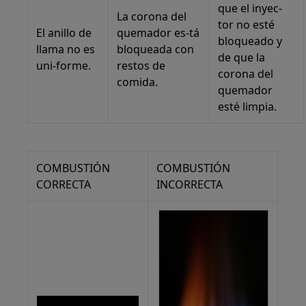
que el inyec-
La corona del
tor no esté
El anillo de
quemador es-tá
bloqueado y
llama no es
bloqueada con
de que la
uni-forme.
restos de
corona del
comida.
quemador
esté limpia.
COMBUSTIÓN
COMBUSTIÓN
CORRECTA
INCORRECTA