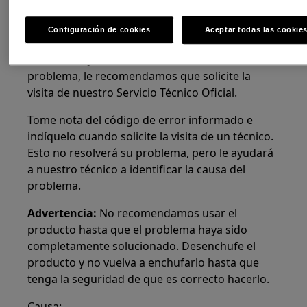
2. Póngase en contacto con el Servicio Técnico
Oficial
Configuración de cookies
Aceptar todas las cookie
Si los consejos anteriores no resuelven el
problema, le recomendamos que solicite la
visita de nuestro Servicio Técnico Oficial.
Tome nota del código de error informado e
indíquelo cuando solicite la visita de un técnico.
Esto no resolverá su problema, pero le ayudará
a nuestro técnico a identificar la causa del
problema.
Advertencia:
No recomendamos usar el
producto hasta que el problema haya sido
completamente solucionado. Desenchufe el
producto y no vuelva a enchufarlo hasta que
tenga la seguridad de que es correcto hacerlo.
Causa: