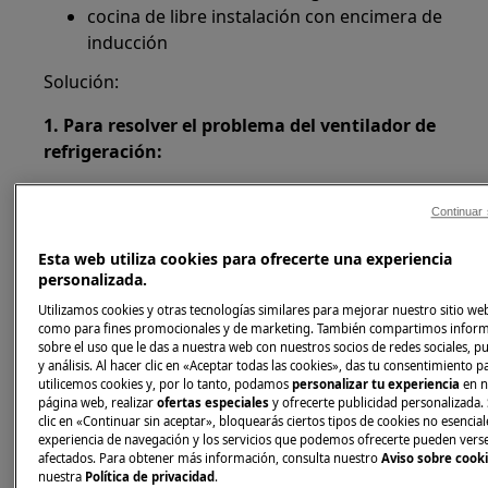
cocina de libre instalación con encimera de
inducción
Solución:
1. Para resolver el problema del ventilador de
refrigeración:
Abra el cajón situado debajo de la
Continuar 
encimera y asegúrese de que no haya
nada que obstruya el ventilador.
Esta web utiliza cookies para ofrecerte una experiencia
Desconecte la alimentación eléctrica del
personalizada.
aparato durante 30 segundos como
Utilizamos cookies y otras tecnologías similares para mejorar nuestro sitio web
mínimo.
como para fines promocionales y de marketing. También compartimos infor
sobre el uso que le das a nuestra web con nuestros socios de redes sociales, p
Vuelva a conectarlo y enciéndalo.
y análisis. Al hacer clic en «Aceptar todas las cookies», das tu consentimiento 
utilicemos cookies y, por lo tanto, podamos
personalizar tu experiencia
en n
Nota:
En caso de electrodomésticos de
página web, realizar
ofertas especiales
y ofrecerte publicidad personalizada. 
encastre, donde no es posible desconectarlo a
clic en «Continuar sin aceptar», bloquearás ciertos tipos de cookies no esencial
través de su enchufe, debe desconectarlo a
experiencia de navegación y los servicios que podemos ofrecerte pueden vers
afectados. Para obtener más información, consulta nuestro
Aviso sobre cook
través del cuadro eléctrico general.
nuestra
Política de privacidad
.