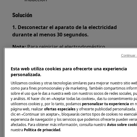
Solución
1. Desconectar el aparato de la electricidad
durante al menos 30 segundos.
Nota:
Para reiniciar el electrodoméstico,
desconéctelo y espere 30 segundos antes de
Continuar 
conectarlo de nuevo.
Esta web utiliza cookies para ofrecerte una experiencia
En caso de electrodomésticos de encastre,
personalizada.
donde no es posible desconectarlo a través de
Utilizamos cookies y otras tecnologías similares para mejorar nuestro sitio web
su enchufe, debe desconectarlo a través del
como para fines promocionales y de marketing. También compartimos infor
sobre el uso que le das a nuestra web con nuestros socios de redes sociales, p
cuadro eléctrico general.
y análisis. Al hacer clic en «Aceptar todas las cookies», das tu consentimiento 
utilicemos cookies y, por lo tanto, podamos
personalizar tu experiencia
en n
2. Póngase en contacto con el electricista
página web, realizar
ofertas especiales
y ofrecerte publicidad personalizada. 
cualificado que instaló el electrodoméstico.
clic en «Continuar sin aceptar», bloquearás ciertos tipos de cookies no esencial
experiencia de navegación y los servicios que podemos ofrecerte pueden vers
afectados. Para obtener más información, consulta nuestro
Aviso sobre cook
Compruebe que la placa esté correctamente
nuestra
Política de privacidad
.
conectada a la red eléctrica, de acuerdo con las