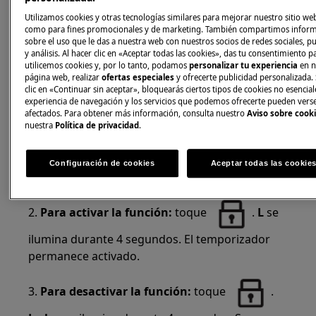
inducción para evitar el funcionamiento
Utilizamos cookies y otras tecnologías similares para mejorar nuestro sitio web
accidental de la misma mientras cocina o la
como para fines promocionales y de marketing. También compartimos infor
limpia.
sobre el uso que le das a nuestra web con nuestros socios de redes sociales, p
y análisis. Al hacer clic en «Aceptar todas las cookies», das tu consentimiento 
utilicemos cookies y, por lo tanto, podamos
personalizar tu experiencia
en n
Cómo utilizar la función de bloqueo
página web, realizar
ofertas especiales
y ofrecerte publicidad personalizada. 
clic en «Continuar sin aceptar», bloquearás ciertos tipos de cookies no esencial
Active la función de bloqueo para fijar el panel
experiencia de navegación y los servicios que podemos ofrecerte pueden vers
de control mientras cocina en la encimera. Esto
afectados. Para obtener más información, consulta nuestro
Aviso sobre cook
nuestra
Política de privacidad
.
evita que cambie accidentalmente el nivel de
calor.
Configuración de cookies
Aceptar todas las cookie
1. Seleccione primero un nivel de calor
2.
Para activar la función:
toque
.
L
se
ilumina durante 4 segundos. El temporizador
permanece activado.
3.
Para desactivar la función:
toque
.