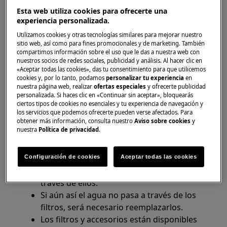
Esta web utiliza cookies para ofrecerte una
Si los filtros, el condensador y/o el
experiencia personalizada.
intercambiador de calor están sucios,
Utilizamos cookies y otras tecnologías similares para mejorar nuestro
puede ser la razón por la cual la máquina
sitio web, así como para fines promocionales y de marketing. También
no calienta.
compartimos información sobre el uso que le das a nuestra web con
Limpie los filtros después de cada ciclo y el
nuestros socios de redes sociales, publicidad y análisis. Al hacer clic en
«Aceptar todas las cookies», das tu consentimiento para que utilicemos
condensador una vez cada 6 meses.
cookies y, por lo tanto, podamos
personalizar tu experiencia
en
Consulta el manual del usuario para
nuestra página web, realizar
ofertas especiales
y ofrecerte publicidad
personalizada. Si haces clic en «Continuar sin aceptar», bloquearás
obtener información sobre cómo limpiar y
ciertos tipos de cookies no esenciales y tu experiencia de navegación y
mantener tu aparato.
los servicios que podemos ofrecerte pueden verse afectados. Para
Los filtros pueden parecer limpios pero
obtener más información, consulta nuestro
Aviso sobre cookies
y
nuestra
Política de privacidad
.
aún así estar bloqueados.
Puede comprobar los filtros
sosteniéndolos contra la luz o debajo de
Configuración de cookies
Aceptar todas las cookies
un grifo y viendo si el agua puede fluir a
través de ellos.
Si aún así el agua no pasa a través de los
filtros, será necesario reemplazarlos.
Los filtros y accesorios están disponibles