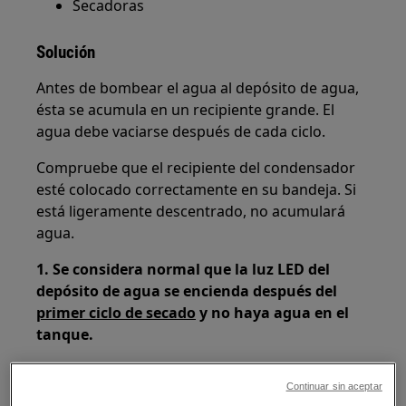
Secadoras
Solución
Antes de bombear el agua al depósito de agua,
ésta se acumula en un recipiente grande. El
agua debe vaciarse después de cada ciclo.
Compruebe que el recipiente del condensador
esté colocado correctamente en su bandeja. Si
está ligeramente descentrado, no acumulará
agua.
1. Se considera normal que la luz LED del
depósito de agua se encienda después del
primer ciclo de secado
y no haya agua en el
tanque.
2.
Verifique que los filtros de la secadora y el condensador
Continuar sin aceptar
estén limpios