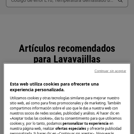
Artículos recomendados
para Lavavajillas
Continuar sin aceptar
Esta web utiliza cookies para ofrecerte una
experiencia personalizada.
La lavavajillas está haciendo espuma
Utilizamos cookies y otras tecnologías similares para mejorar nuestro
sitio web, así como para fines promocionales y de marketing. También
compartimos información sobre el uso que le das a nuestra web con
El indicador de limpieza automática
nuestros socios de redes sociales, publicidad y análisis. Al hacer clic en
("Cuidado de la máquina") se enciende en
«Aceptar todas las cookies», das tu consentimiento para que utilicemos
cookies y, por lo tanto, podamos
personalizar tu experiencia
en
el lavavajillas
nuestra página web, realizar
ofertas especiales
y ofrecerte publicidad
personalizada. Si haces clic en «Continuar sin aceptar», bloquearás