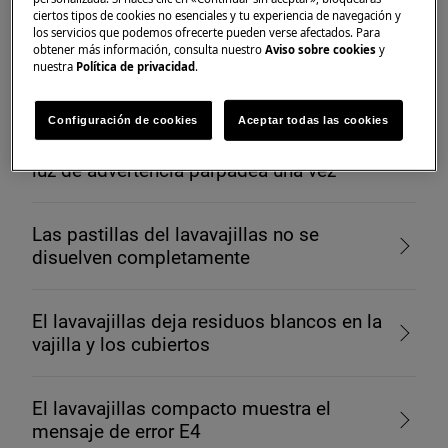
ciertos tipos de cookies no esenciales y tu experiencia de navegación y
los servicios que podemos ofrecerte pueden verse afectados. Para
¿Es posible conectar el lavavajillas al grifo
obtener más información, consulta nuestro
Aviso sobre cookies
y
de agua caliente?
nuestra
Política de privacidad
.
El lavavajillas muestra el mensaje de error
Configuración de cookies
Aceptar todas las cookies
AL5, C1, F1, i10 o i11, emite un pitido o la
luz de advertencia parpadea una vez
Las pastillas del lavavajillas no se
disuelven completamente
El lavavajillas deja residuos blancos en la
vajilla y los cubiertos
El lavavajillas compacto muestra el
mensaje de error E4