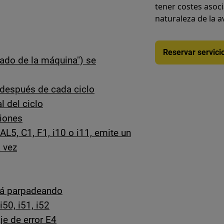
tener costes asoc
naturaleza de la a
Reservar servici
dado de la máquina") se
n después de cada ciclo
l del ciclo
ciones
 AL5, C1, F1, i10 o i11, emite un
a vez
stá parpadeando
i50, i51, i52
je de error E4