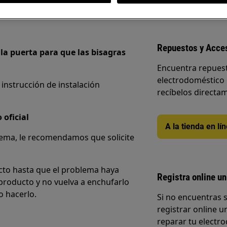
Repuestos y Acce
 la puerta para que las bisagras
Encuentra repuest
electrodoméstico 
 instrucción de instalación
recíbelos directam
 oficial
A la tienda en lí
blema, le recomendamos que solicite
to hasta que el problema haya
Registra online un
producto y no vuelva a enchufarlo
o hacerlo.
Si no encuentras 
registrar online un
reparar tu electro