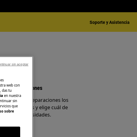
Soporte y Asistencia
ntinuar sin aceptar
nes
stra web con
ina de reparaciones
, das tu
cia
en nuestra
ra página de reparaciones los
ntinuar sin
ervicios que
 de disponibles y elige cuál de
so sobre
jor a tus necesidades.
o