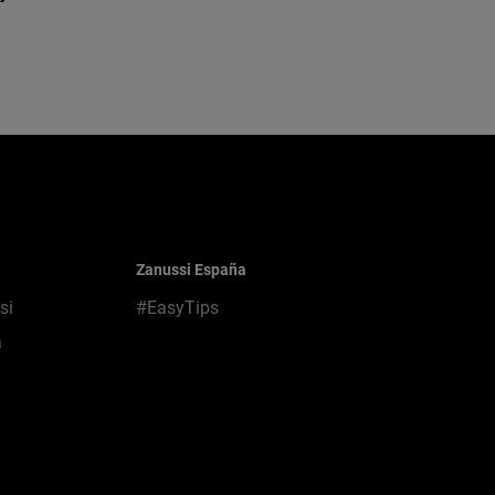
Zanussi España
si
#EasyTips
a