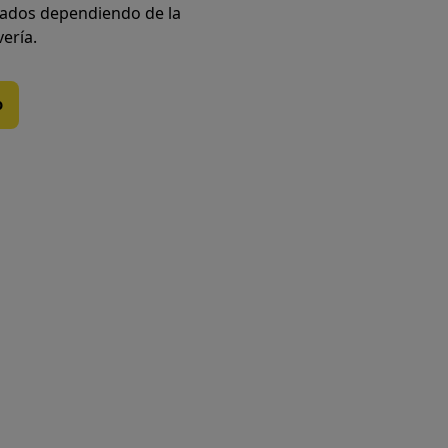
iados dependiendo de la
vería.
o