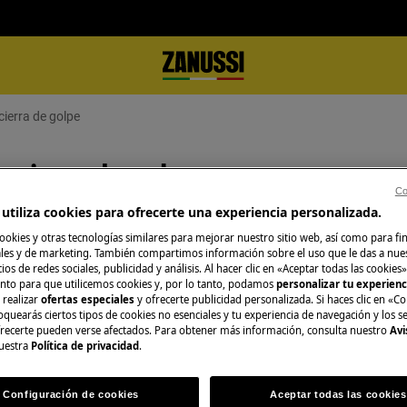
 cierra de golpe
e cierra de golpe
Co
utiliza cookies para ofrecerte una experiencia personalizada.
ookies y otras tecnologías similares para mejorar nuestro sitio web, así como para fi
es y de marketing. También compartimos información sobre el uso que le das a nue
O consulta la pág
ios de redes sociales, publicidad y análisis. Al hacer clic en «Aceptar todas las cookies»
nto para que utilicemos cookies y, por lo tanto, podamos
personalizar tu experien
Consulta en nuest
 realizar
ofertas especiales
y ofrecerte publicidad personalizada. Si haces clic en «Co
oquearás ciertos tipos de cookies no esenciales y tu experiencia de navegación y los s
.
distintos servicios
ecerte pueden verse afectados. Para obtener más información, consulta nuestro
Avi
 el electrodoméstico no se puede
ellos se adapta me
uestra
Política de privacidad
.
Configuración de cookies
Aceptar todas las cookies
Reservar servici