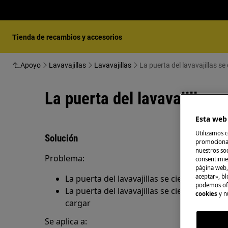
Tienda de recambios y accesorios
Apoyo
Lavavajillas
Lavavajillas
La puerta del lavavajillas se
La puerta del lavavajillas s
Esta web 
Utilizamos c
Solución
promocional
nuestros soc
Problema:
consentimie
página web,
aceptar», bl
La puerta del lavavajillas se cierra de golpe
podemos ofr
La puerta del lavavajillas se cierra sola -
cookies
y n
cargar
Se aplica a: