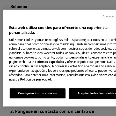
Solución
Continuar 
1. Apague y encienda la placa.
Esta web utiliza cookies para ofrecerte una experiencia
personalizada.
Si E6 vuelve a aparecer, presione el botón
Utilizamos cookies y otras tecnologías similares para mejorar nuestro sitio web
"||" y a continuación .
como para fines promocionales y de marketing. También compartimos infor
sobre el uso que le das a nuestra web con nuestros socios de redes sociales, p
y análisis. Al hacer clic en «Aceptar todas las cookies», das tu consentimiento 
utilicemos cookies y, por lo tanto, podamos
personalizar tu experiencia
en n
página web, realizar
ofertas especiales
y ofrecerte publicidad personalizada. 
Cuando vea "0", se habrá reiniciado la
clic en «Continuar sin aceptar», bloquearás ciertos tipos de cookies no esencial
experiencia de navegación y los servicios que podemos ofrecerte pueden vers
incidencia habrá sido solventada.
afectados. Para obtener más información, consulta nuestro
Aviso sobre cook
nuestra
Política de privacidad
.
2. Asegúrese de que la corona y la tapa de la
llama estén colocadas correctamente y limpie
Configuración de cookies
Aceptar todas las cookie
la parte metálica del dispositivo de seguridad
de la llama.
3. Póngase en contacto con un centro de