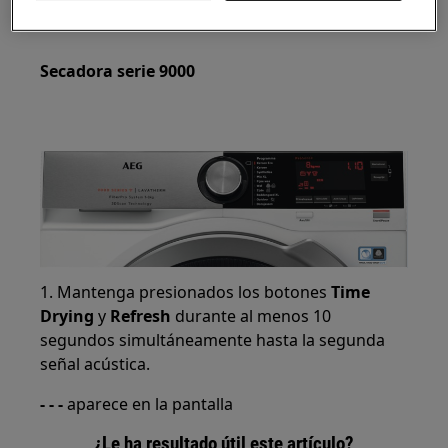
Secadora serie 9000
1. Mantenga presionados los botones
Time
Drying
y
Refresh
durante al menos 10
segundos simultáneamente hasta la segunda
señal acústica.
- - -
aparece en la pantalla
¿Le ha resultado útil este artículo?