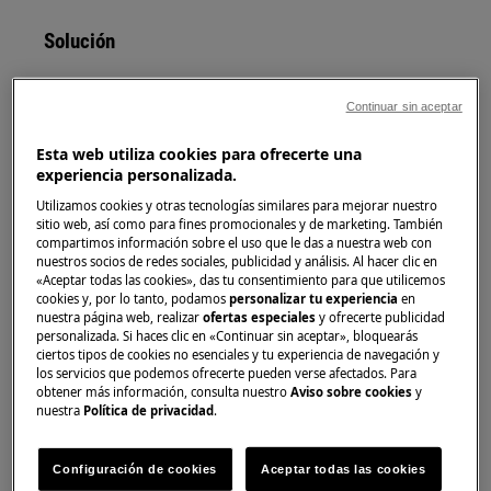
Solución
Dependiendo del modelo de la secadora, siga
los pasos a continuación.
Continuar sin aceptar
Secadora serie 8000
Esta web utiliza cookies para ofrecerte una
experiencia personalizada.
Utilizamos cookies y otras tecnologías similares para mejorar nuestro
sitio web, así como para fines promocionales y de marketing. También
compartimos información sobre el uso que le das a nuestra web con
nuestros socios de redes sociales, publicidad y análisis. Al hacer clic en
«Aceptar todas las cookies», das tu consentimiento para que utilicemos
cookies y, por lo tanto, podamos
personalizar tu experiencia
en
nuestra página web, realizar
ofertas especiales
y ofrecerte publicidad
personalizada. Si haces clic en «Continuar sin aceptar», bloquearás
ciertos tipos de cookies no esenciales y tu experiencia de navegación y
los servicios que podemos ofrecerte pueden verse afectados. Para
obtener más información, consulta nuestro
Aviso sobre cookies
y
2. Toque la barra de WiFi y se mostrará un
nuestra
Política de privacidad
.
nuevo menú.
Configuración de cookies
Aceptar todas las cookies
3. Pulsa en
Restablecer red