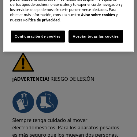
desconecte el enchufe de la toma de corriente.
ciertos tipos de cookies no esenciales y tu experiencia de navegación y
los servicios que podemos ofrecerte pueden verse afectados. Para
obtener más información, consulta nuestro
Aviso sobre cookies
y
nuestra
Política de privacidad
.
Configuración de cookies
Aceptar todas las cookies
¡ADVERTENCIA!
RIESGO DE LESIÓN
Siempre tenga cuidado al mover
electrodomésticos. Para los aparatos pesados
es más seguro que los muevan dos personas.