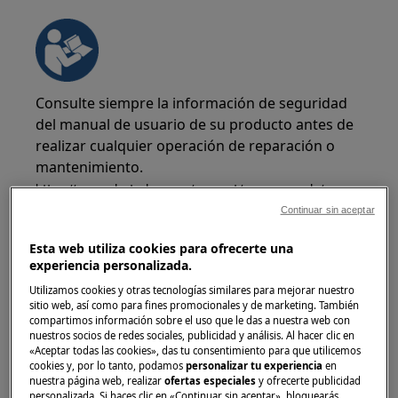
Consulte siempre la información de seguridad
del manual de usuario de su producto antes de
realizar cualquier operación de reparación o
mantenimiento.
https://www.electrolux.com/support/user-manuals/
Continuar sin aceptar
Esta web utiliza cookies para ofrecerte una
experiencia personalizada.
Utilizamos cookies y otras tecnologías similares para mejorar nuestro
¡ADVERTENCIA!
RIESGO DE DESCARGA
sitio web, así como para fines promocionales y de marketing. También
ELÉCTRICA
compartimos información sobre el uso que le das a nuestra web con
nuestros socios de redes sociales, publicidad y análisis. Al hacer clic en
«Aceptar todas las cookies», das tu consentimiento para que utilicemos
Antes de cualquier operación de reparación o
cookies y, por lo tanto, podamos
personalizar tu experiencia
en
mantenimiento, desactive el aparato y
nuestra página web, realizar
ofertas especiales
y ofrecerte publicidad
personalizada. Si haces clic en «Continuar sin aceptar», bloquearás