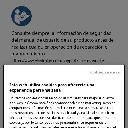
Consulte siempre la información de seguridad
del manual de usuario de su producto antes de
realizar cualquier operación de reparación o
mantenimiento.
https://www.electrolux.com/support/user-manuals/
Continuar sin aceptar
Esta web utiliza cookies para ofrecerte una
experiencia personalizada.
¡ADVERTENCIA!
RIESGO DE DESCARGA
Utilizamos cookies y otras tecnologías similares para mejorar nuestro
ELÉCTRICA
sitio web, así como para fines promocionales y de marketing. También
compartimos información sobre el uso que le das a nuestra web con
nuestros socios de redes sociales, publicidad y análisis. Al hacer clic en
Antes de cualquier operación de reparación o
«Aceptar todas las cookies», das tu consentimiento para que utilicemos
mantenimiento, desactive el aparato y
cookies y, por lo tanto, podamos
personalizar tu experiencia
en
nuestra página web, realizar
ofertas especiales
y ofrecerte publicidad