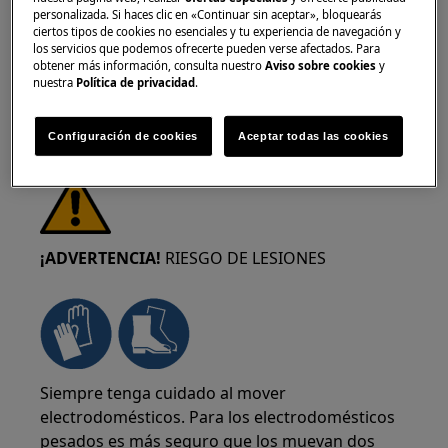
desconecte el enchufe de la toma de corriente.
personalizada. Si haces clic en «Continuar sin aceptar», bloquearás
ciertos tipos de cookies no esenciales y tu experiencia de navegación y
los servicios que podemos ofrecerte pueden verse afectados. Para
obtener más información, consulta nuestro
Aviso sobre cookies
y
nuestra
Política de privacidad
.
Configuración de cookies
Aceptar todas las cookies
¡ADVERTENCIA!
RIESGO DE LESIONES
Siempre tenga cuidado al mover
electrodomésticos. Para los electrodomésticos
pesados es más seguro que los muevan dos