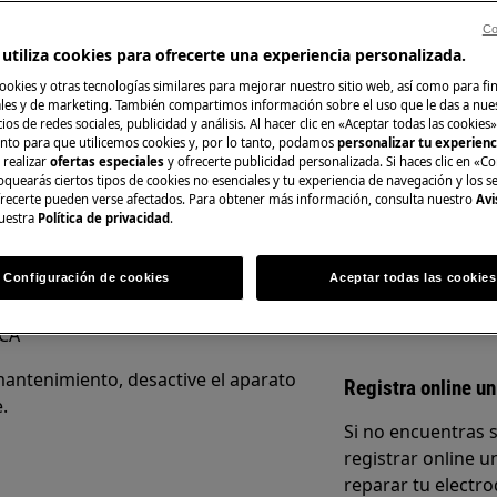
Co
utiliza cookies para ofrecerte una experiencia personalizada.
ookies y otras tecnologías similares para mejorar nuestro sitio web, así como para fi
Repuestos y Acce
es y de marketing. También compartimos información sobre el uso que le das a nue
ios de redes sociales, publicidad y análisis. Al hacer clic en «Aceptar todas las cookies»
del manual de usuario de su
nto para que utilicemos cookies y, por lo tanto, podamos
personalizar tu experien
Encuentra repuest
 realizar
ofertas especiales
y ofrecerte publicidad personalizada. Si haces clic en «Co
n de reparación o mantenimiento.
electrodoméstico 
oquearás ciertos tipos de cookies no esenciales y tu experiencia de navegación y los s
recíbelos directam
ecerte pueden verse afectados. Para obtener más información, consulta nuestro
Avi
uestra
Política de privacidad
.
A la tienda en lí
Configuración de cookies
Aceptar todas las cookies
CA
mantenimiento, desactive el aparato
Registra online un
.
Si no encuentras 
registrar online un
reparar tu electro