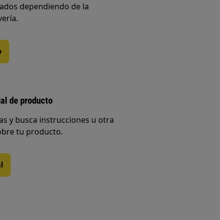
iados dependiendo de la
vería.
o
al de producto
s y busca instrucciones u otra
bre tu producto.
l