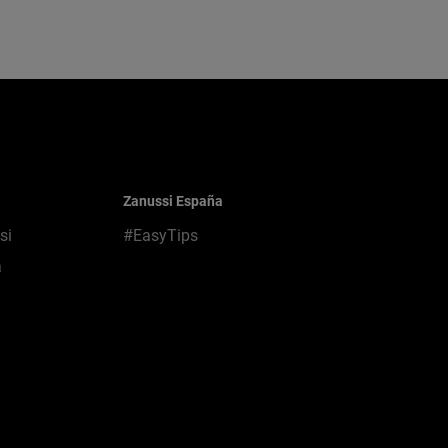
Zanussi España
si
#EasyTips
a