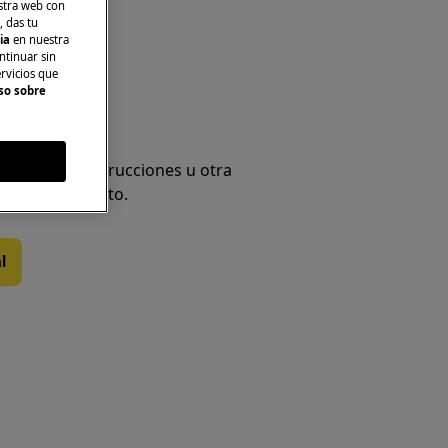
stra web con
, das tu
nea
cia
en nuestra
ntinuar sin
ervicios que
so sobre
al de producto
s y busca instrucciones u otra
bre tu producto.
l