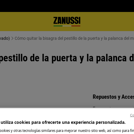
avado)
Cómo quitar la bisagra del pestillo de la puerta y la palanca del 
estillo de la puerta y la palanca 
Repuestos y Acce
Encuentra repuest
requiere habilidades y
electrodoméstico 
Co
utiliza cookies para ofrecerte una experiencia personalizada.
izado por ingenieros de servicio
recíbelos directam
ookies y otras tecnologías similares para mejorar nuestro sitio web, así como para fi