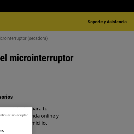
Soporte y Asistencia
microinterruptor (secadora)
del microinterruptor
sorios
os originales para tu
en nuestra tienda online y
ntinuar sin aceptar
ente en tu domicilio.
nes