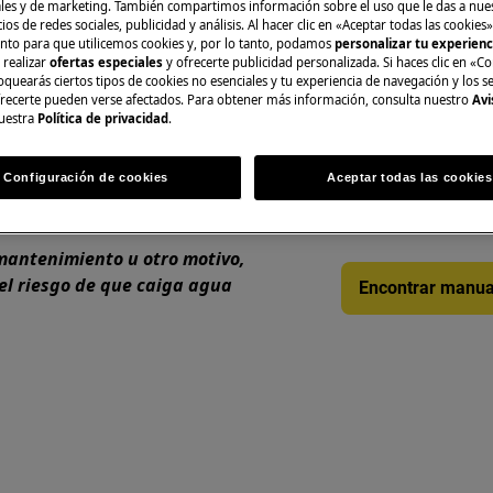
es y de marketing. También compartimos información sobre el uso que le das a nue
ios de redes sociales, publicidad y análisis. Al hacer clic en «Aceptar todas las cookies»
rruptor ON/OFF.
A la tienda en lí
nto para que utilicemos cookies y, por lo tanto, podamos
personalizar tu experien
 realizar
ofertas especiales
y ofrecerte publicidad personalizada. Si haces clic en «Co
 desenchufe el enchufe para
oquearás ciertos tipos de cookies no esenciales y tu experiencia de navegación y los s
ecerte pueden verse afectados. Para obtener más información, consulta nuestro
Avi
uestra
Política de privacidad
.
Encuentra tu manu
ica podrían provocar lesiones, por
uada y proceder con precaución.
Configuración de cookies
Aceptar todas las cookies
Resuelve problema
documentación so
 de colocarlo de lado.
 mantenimiento u otro motivo,
 el riesgo de que caiga agua
Encontrar manua