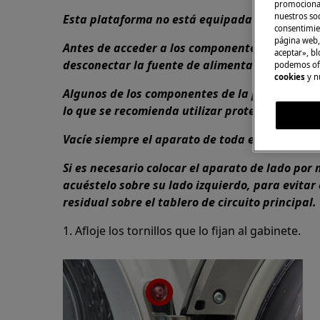
promocional
nuestros soc
Esta plataforma no está equipada con un inte
consentimie
página web,
Antes de acceder a los componentes internos,
aceptar», bl
desconectar la fuente de alimentación.
podemos ofr
cookies
y n
Algunos de los componentes de la parte mecán
lo que se recomienda utilizar protección adec
Vacíe siempre el aparato de toda el agua antes
Si es necesario colocar el aparato de lado por
acuéstelo sobre su lado izquierdo, para evitar
residual sobre el tablero de circuito principal.
1. Afloje los tornillos que lo fijan al gabinete.