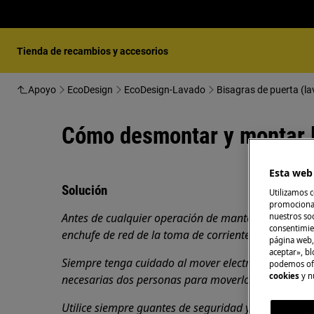
Tienda de recambios y accesorios
Apoyo
EcoDesign
EcoDesign-Lavado
Bisagras de puerta (l
Cómo desmontar y montar la
Esta web 
Solución
Utilizamos c
promocional
Antes de cualquier operación de mantenimiento, ap
nuestros soc
consentimie
enchufe de red de la
toma de corriente.
página web,
aceptar», bl
Siempre tenga cuidado al mover electrodomésticos
podemos ofr
cookies
y n
necesarias dos personas para moverlos.
Utilice siempre guantes de seguridad y calzado cer