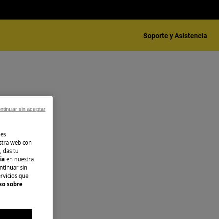
Soporte y Asistencia
ntinuar sin aceptar
nes
stra web con
, das tu
cia
en nuestra
ntinuar sin
ervicios que
so sobre