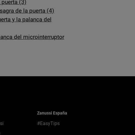
 puerta (3)
agra de la puerta (4)
erta y la palanca del
lanca del microinterruptor
Zanussi España
si
#EasyTips
a