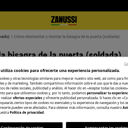
avado)
Cómo desmontar y montar la bisagra de la puerta (soldada)
 bisagra de la puerta (soldada)
Co
utiliza cookies para ofrecerte una experiencia personalizada.
ookies y otras tecnologías similares para mejorar nuestro sitio web, así como para fi
es y de marketing. También compartimos información sobre el uso que le das a nue
ague el aparato y desconecte el
ios de redes sociales, publicidad y análisis. Al hacer clic en «Aceptar todas las cookies»
nto para que utilicemos cookies y, por lo tanto, podamos
personalizar tu experien
 realizar
ofertas especiales
y ofrecerte publicidad personalizada. Si haces clic en «Co
oquearás ciertos tipos de cookies no esenciales y tu experiencia de navegación y los s
, para electrodomésticos pesados son
ecerte pueden verse afectados. Para obtener más información, consulta nuestro
Avi
uestra
Política de privacidad
.
rado.
Configuración de cookies
Aceptar todas las cookies