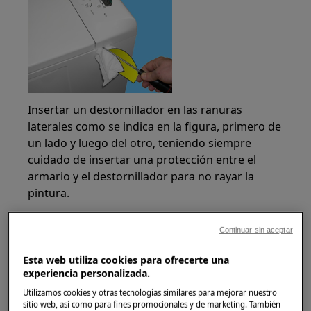
Insertar un destornillador en las ranuras
laterales como se indica en la figura, primero de
un lado y luego del otro, teniendo siempre
cuidado de insertar una protección entre el
armario y el destornillador para no rayar la
pintura.
Mueva la palanca hacia abajo para ensanchar
Continuar sin aceptar
ligeramente el panel de control y aflojar los clips
que lo fijan en su lugar.
Esta web utiliza cookies para ofrecerte una
experiencia personalizada.
Utilizamos cookies y otras tecnologías similares para mejorar nuestro
sitio web, así como para fines promocionales y de marketing. También