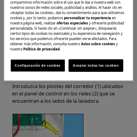
compartimos información sobre el uso que le das a nuestra web con
nuestros socios de redes sociales, publicidad y análisis. Al hacer clic en
«Aceptar todas las cookies», das tu consentimiento para que utilicemos
cookies y, por lo tanto, podamos
personalizar tu experiencia
en
nuestra página web, realizar
ofertas especiales
y ofrecerte publicidad
personalizada. Si haces clic en «Continuar sin aceptar», bloquearás
ciertos tipos de cookies no esenciales y tu experiencia de navegación y
los servicios que podemos ofrecerte pueden verse afectados. Para
Levante ligeramente la parte frontal del panel
obtener más información, consulta nuestro
Aviso sobre cookies
y
de control.
nuestra
Política de privacidad
.
Muévelo hacia atrás.
Configuración de cookies
Aceptar todas las cookies
2.1 Montaje
Introduzca los pivotes del corredor (1) ubicados
en el panel de control en los rieles (2) que se
encuentran a los lados de la lavadora.