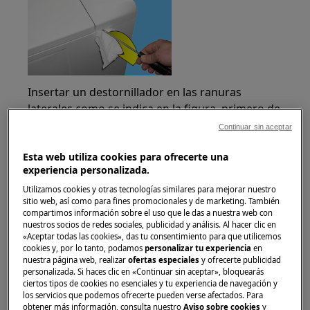
Insertar un destornillador en las ranuras
laterales como se indica en la figura, primero de
un lado y luego del otro, teniendo siempre
Continuar sin aceptar
cuidado de insertar una protección entre el
Esta web utiliza cookies para ofrecerte una
armario y el destornillador para no rayar la
experiencia personalizada.
pintura.
Utilizamos cookies y otras tecnologías similares para mejorar nuestro
Mueva la palanca hacia abajo para ensanchar
sitio web, así como para fines promocionales y de marketing. También
compartimos información sobre el uso que le das a nuestra web con
ligeramente el panel de control y aflojar los clips
nuestros socios de redes sociales, publicidad y análisis. Al hacer clic en
que lo fijan en su lugar.
«Aceptar todas las cookies», das tu consentimiento para que utilicemos
cookies y, por lo tanto, podamos
personalizar tu experiencia
en
nuestra página web, realizar
ofertas especiales
y ofrecerte publicidad
personalizada. Si haces clic en «Continuar sin aceptar», bloquearás
ciertos tipos de cookies no esenciales y tu experiencia de navegación y
los servicios que podemos ofrecerte pueden verse afectados. Para
obtener más información, consulta nuestro
Aviso sobre cookies
y