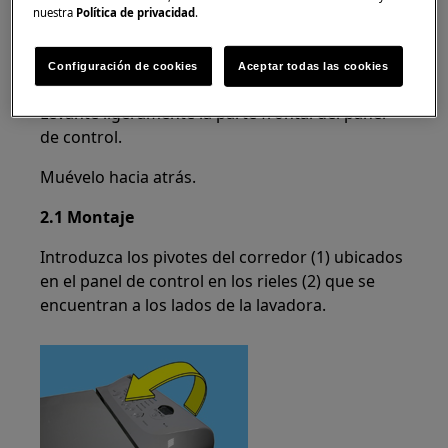
nuestra
Política de privacidad
.
Configuración de cookies
Aceptar todas las cookies
Levante ligeramente la parte frontal del panel
de control.
Muévelo hacia atrás.
2.1 Montaje
Introduzca los pivotes del corredor (1) ubicados
en el panel de control en los rieles (2) que se
encuentran a los lados de la lavadora.