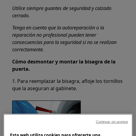
Utilice siempre guantes de seguridad y calzado
cerrado.
Tenga en cuenta que la autoreparación o la
reparación no profesional pueden tener
consecuencias para la seguridad si no se realizan
correctamente.
Cómo desmontar y montar la bisagra de la
puerta.
1. Para reemplazar la bisagra, afloje los tornillos
que la aseguran al gabinete.
Continuar sin aceptar
Esta web utiliza cookies para ofrecerte una