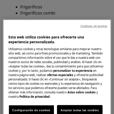
Frigoríficos
Frigoríficos combi
Solución:
Continuar sin aceptar
1. Guarde los productos alimenticios de olor
Esta web utiliza cookies para ofrecerte una
fuerte en recipientes herméticos
experiencia personalizada.
2 Limpie cuidadosamente los estantes, la
Utilizamos cookies y otras tecnologías similares para mejorar nuestro
sitio web, así como para fines promocionales y de marketing. También
junta de la puerta y el interior con un agente
compartimos información sobre el uso que le das a nuestra web con
desinfectante / limpiador bactericida
nuestros socios de redes sociales, publicidad y análisis. Al hacer clic en
adecuado.
«Aceptar todas las cookies», das tu consentimiento para que utilicemos
cookies y, por lo tanto, podamos
personalizar tu experiencia
en
nuestra página web, realizar
ofertas especiales
y ofrecerte publicidad
Puede hallar productos de limpieza y cuidado
personalizada. Si haces clic en «Continuar sin aceptar», bloquearás
adecuados en nuestra (Tienda en Internet).
ciertos tipos de cookies no esenciales y tu experiencia de navegación y
los servicios que podemos ofrecerte pueden verse afectados. Para
obtener más información, consulta nuestro
Aviso sobre cookies
y
Webshop
nuestra
Política de privacidad
.
3. Limpie la bandeja colectora de agua
ubicada sobre el compresor en la parte
Configuración de cookies
Aceptar todas las cookies