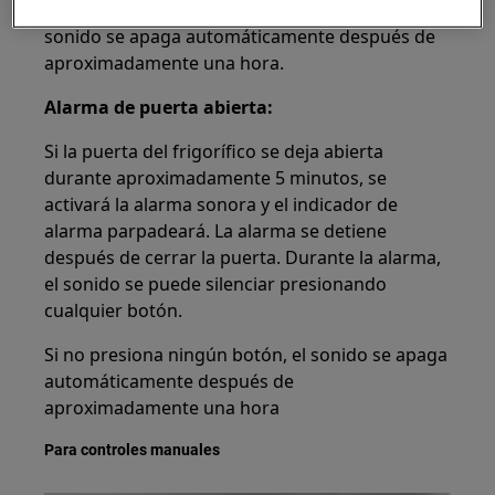
normales. Si no presiona ningún botón, el
sonido se apaga automáticamente después de
aproximadamente una hora.
Alarma de puerta abierta:
Si la puerta del frigorífico se deja abierta
durante aproximadamente 5 minutos, se
activará la alarma sonora y el indicador de
alarma parpadeará. La alarma se detiene
después de cerrar la puerta. Durante la alarma,
el sonido se puede silenciar presionando
cualquier botón.
Si no presiona ningún botón, el sonido se apaga
automáticamente después de
aproximadamente una hora
Para controles manuales