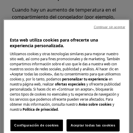
Cuando hay un aumento de temperatura en el
compartimiento del congelador (por ejemplo,
debido a un corte de energía), se activa la
Continuar sin aceptar
alarma sonora y los indicadores de temperatura
del congelador parpadean.
Esta web utiliza cookies para ofrecerte una
experiencia personalizada.
Para desactivar la alarma:
Utilizamos cookies y otras tecnologías similares para mejorar nuestro
sitio web, así como para fines promocionales y de marketing. También
1. Presione cualquier botón y el sonido se
compartimos información sobre el uso que le das a nuestra web con
apagará
nuestros socios de redes sociales, publicidad y análisis. Al hacer clic en
«Aceptar todas las cookies», das tu consentimiento para que utilicemos
cookies y, por lo tanto, podamos
personalizar tu experiencia
en
2. El indicador de temperatura del congelador
nuestra página web, realizar
ofertas especiales
y ofrecerte publicidad
mostrará la temperatura más alta alcanzada
personalizada. Si haces clic en «Continuar sin aceptar», bloquearás
ciertos tipos de cookies no esenciales y tu experiencia de navegación y
durante unos segundos, luego la pantalla
los servicios que podemos ofrecerte pueden verse afectados. Para
mostrará nuevamente la temperatura
obtener más información, consulta nuestro
Aviso sobre cookies
y
establecida.
nuestra
Política de privacidad
.
El indicador de alarma seguirá parpadeando
Configuración de cookies
Aceptar todas las cookies
hasta que se restablezcan las condiciones