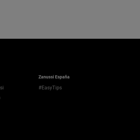
Zanussi España
si
#EasyTips
a