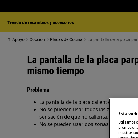
Tienda de recambios y accesorios
Apoyo
Cocción
Placas de Cocina
La pantalla de la placa pa
La pantalla de la placa par
mismo tiempo
Problema
La pantalla de la placa caliente parpadea e
No se pueden usar todas las zonas de calo
Esta web 
sensación de que no calienta.
Utilizamos c
No se pueden usar dos zonas al mismo t
promocional
nuestros soc
consentimie