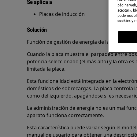
Se aplica a
página web,
aceptar», bl
Placas de inducción
podemos ofr
cookies
y n
Solución
Función de gestión de energía de la placa de i
Cuando la placa muestra el parpadeo entre dos cif
potencia seleccionado (el más alto) y la otra es 
limitada la placa.
Esta funcionalidad está integrada en la electrón
domésticos de sobrecargas. La placa controla l
como del izquierdo, apagándose si es necesario
La administración de energía no es un mal func
aparato funciona correctamente.
Esta característica puede variar según el model
manual de usuario para obtener una descripció