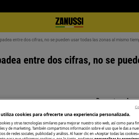
rpadea entre dos cifras, no se pueden usar todas las zonas al mismo tie
padea entre dos cifras, no se pued
Repuestos y Acce
ntre dos cifras
Co
r al mismo tiempo o da la
Encuentra repuest
utiliza cookies para ofrecerte una experiencia personalizada.
electrodoméstico 
ookies y otras tecnologías similares para mejorar nuestro sitio web, así como para fi
iempo
recíbelos directam
es y de marketing. También compartimos información sobre el uso que le das a nue
ios de redes sociales, publicidad y análisis. Al hacer clic en «Aceptar todas las cookies»
nto para que utilicemos cookies y, por lo tanto, podamos
personalizar tu experien