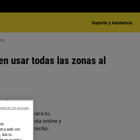
Soporte y Asistencia
mpo
en usar todas las zonas al
sorios
ntinuar sin aceptar
os originales para tu
en nuestra tienda online y
nes
ente en tu domicilio.
stra web con
, das tu
cia
en nuestra