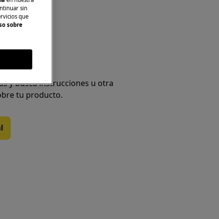
ntinuar sin
nea
ervicios que
so sobre
al de producto
s y busca instrucciones u otra
bre tu producto.
l