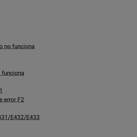
 o no funciona
o funciona
E1
e error F2
431/E432/E433