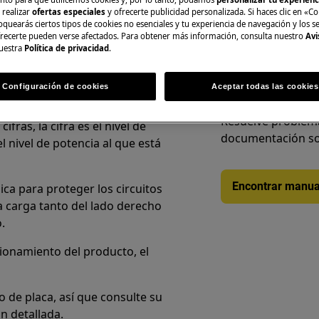
 realizar
ofertas especiales
y ofrecerte publicidad personalizada. Si haces clic en «Co
A la tienda en lí
oquearás ciertos tipos de cookies no esenciales y tu experiencia de navegación y los s
ecerte pueden verse afectados. Para obtener más información, consulta nuestro
Avi
uestra
Política de privacidad
.
Configuración de cookies
Aceptar todas las cookies
Encuentra tu manu
nducción
Resuelve problema
ras, la cifra es el nivel de
documentación so
el nivel de potencia al que está
Encontrar manua
ica para proteger los circuitos
a carga tanto del lado derecho
.
ionamiento del producto, el
o de placa, así que consulte su
n detallada.