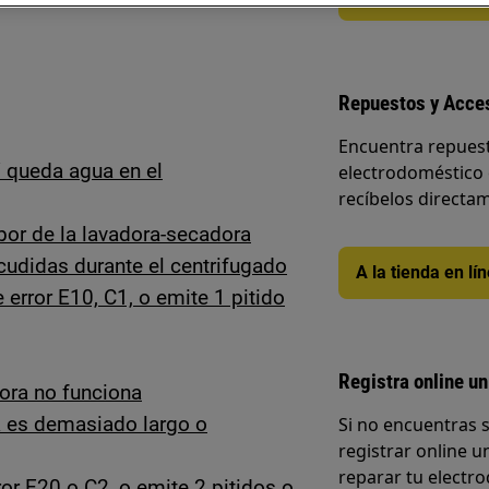
Repuestos y Acce
Encuentra repuest
 queda agua en el
electrodoméstico 
recíbelos directam
bor de la lavadora-secadora
cudidas durante el centrifugado
A la tienda en lí
error E10, C1, o emite 1 pitido
Registra online un
dora no funciona
a es demasiado largo o
Si no encuentras 
registrar online un
reparar tu electro
or E20 o C2, o emite 2 pitidos o