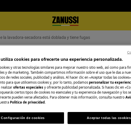
de la lavadora-secadora está doblada y tiene fugas
Co
 lavadora-secadora está doblada y
utiliza cookies para ofrecerte una experiencia personalizada.
ookies y otras tecnologías similares para mejorar nuestro sitio web, así como para fi
es y de marketing. También compartimos información sobre el uso que le das a nue
ios de redes sociales, publicidad y análisis. Al hacer clic en «Aceptar todas las cookies»
nto para que utilicemos cookies y, por lo tanto, podamos
personalizar tu experien
O consulta la pág
 realizar
ofertas especiales
y ofrecerte publicidad personalizada. Si haces clic en «Co
a se deben a:
oquearás ciertos tipos de cookies no esenciales y tu experiencia de navegación y los s
Consulta en nuest
ecerte pueden verse afectados. Para obtener más información, consulta nuestro
Avi
distintos servicios
uestra
Política de privacidad
.
a puerta al inicio del ciclo de
ellos se adapta me
que deja pasar el agua, póngase en
Configuración de cookies
Aceptar todas las cookies
Reservar servici