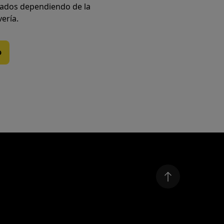
iados dependiendo de la
vería.
o