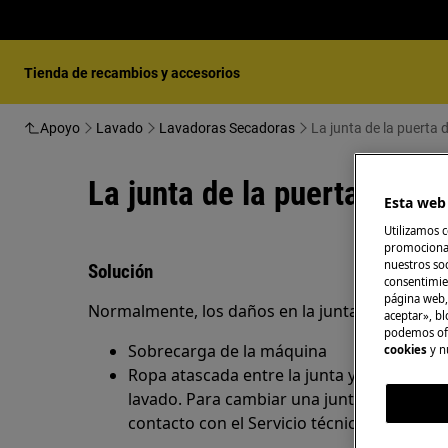
Tienda de recambios y accesorios
Apoyo
Lavado
Lavadoras Secadoras
La junta de la puerta 
La junta de la puerta de la
Esta web 
Utilizamos c
promocional
nuestros soc
Solución
consentimie
página web,
Normalmente, los daños en la junta de la puert
aceptar», bl
podemos ofr
Sobrecarga de la máquina
cookies
y n
Ropa atascada entre la junta y el panel de l
lavado. Para cambiar una junta dañada o 
contacto con el Servicio técnico oficial.