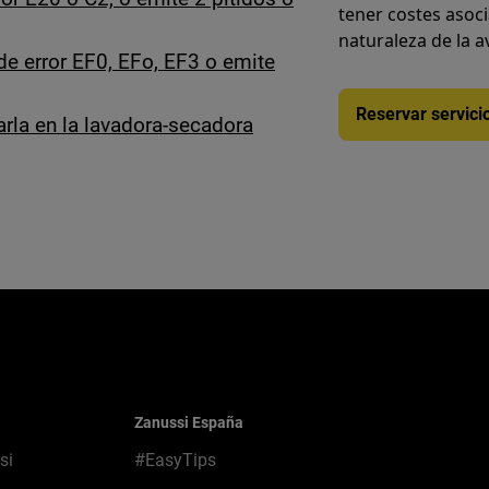
tener costes asoc
naturaleza de la a
e error EF0, EFo, EF3 o emite
Reservar servici
rla en la lavadora-secadora
Zanussi España
si
#EasyTips