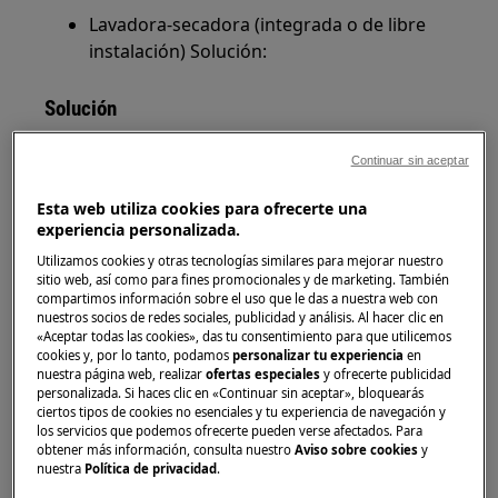
Lavadora-secadora (integrada o de libre
instalación) Solución:
Solución
1. Compruebe si la puerta se ha cerrado
Continuar sin aceptar
correctamente
Esta web utiliza cookies para ofrecerte una
Si fuera necesario, empujar firmemente la
experiencia personalizada.
puerta. Se debe poder escuchar un clic.
Utilizamos cookies y otras tecnologías similares para mejorar nuestro
sitio web, así como para fines promocionales y de marketing. También
2. Revise si hay alguna prenda de ropa
compartimos información sobre el uso que le das a nuestra web con
nuestros socios de redes sociales, publicidad y análisis. Al hacer clic en
aprisionada entre la goma de la puerta y el
«Aceptar todas las cookies», das tu consentimiento para que utilicemos
vidrio de la puerta
cookies y, por lo tanto, podamos
personalizar tu experiencia
en
nuestra página web, realizar
ofertas especiales
y ofrecerte publicidad
Si fuera necesario, extraiga parte de la colada
personalizada. Si haces clic en «Continuar sin aceptar», bloquearás
ciertos tipos de cookies no esenciales y tu experiencia de navegación y
del tambor antes de reiniciar el ciclo.
los servicios que podemos ofrecerte pueden verse afectados. Para
obtener más información, consulta nuestro
Aviso sobre cookies
y
3. Hay exceso de colada en la máquina
nuestra
Política de privacidad
.
(sobrecarga)