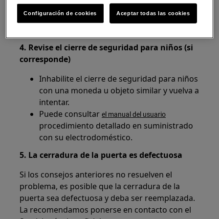
Configuración de cookies
Aceptar todas las cookies
Si fuera necesario, extraiga parte de la colada
del tambor antes de reiniciar el ciclo.
4. Revise el cierre de seguridad para niños (si
corresponde)
Inhabilite el cierre de seguridad para niños
con una moneda u objeto similar y vuelva a
intentar.
Puede consultar
el manual del usuario
procedimiento detallado en suministrado
con su electrodoméstico.
5. La cerradura de la puerta es defectuosa
Si los consejos anteriores no resuelven el
problema, es posible que la cerradura de la
puerta sea defectuosa y deba ser reemplazada.
La recomendamos ponerse en contacto con el