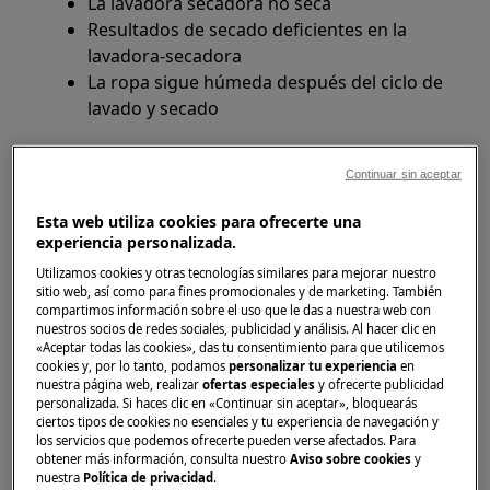
La lavadora secadora no seca
Resultados de secado deficientes en la
lavadora-secadora
La ropa sigue húmeda después del ciclo de
lavado y secado
Se aplica a
Continuar sin aceptar
Lavadora-secadora
Esta web utiliza cookies para ofrecerte una
experiencia personalizada.
Solución
Utilizamos cookies y otras tecnologías similares para mejorar nuestro
sitio web, así como para fines promocionales y de marketing. También
Si la lavadora-secadora no se seca o no lo hace
compartimos información sobre el uso que le das a nuestra web con
nuestros socios de redes sociales, publicidad y análisis. Al hacer clic en
correctamente y la ropa está húmeda al final del
«Aceptar todas las cookies», das tu consentimiento para que utilicemos
programa, compruebe lo siguiente:
cookies y, por lo tanto, podamos
personalizar tu experiencia
en
nuestra página web, realizar
ofertas especiales
y ofrecerte publicidad
1. No cierre el grifo del agua durante el
personalizada. Si haces clic en «Continuar sin aceptar», bloquearás
ciertos tipos de cookies no esenciales y tu experiencia de navegación y
programa de secado.
los servicios que podemos ofrecerte pueden verse afectados. Para
obtener más información, consulta nuestro
Aviso sobre cookies
y
La lavadora secadora también necesita agua
nuestra
Política de privacidad
.