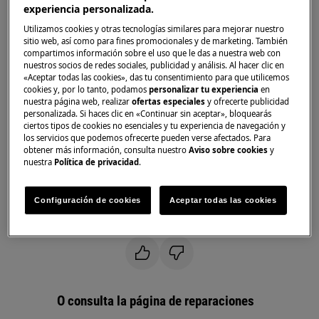
Pro
experiencia personalizada.
Utilizamos cookies y otras tecnologías similares para mejorar nuestro
sitio web, así como para fines promocionales y de marketing. También
Solución
compartimos información sobre el uso que le das a nuestra web con
nuestros socios de redes sociales, publicidad y análisis. Al hacer clic en
1. Reinicie el enrutador.
«Aceptar todas las cookies», das tu consentimiento para que utilicemos
cookies y, por lo tanto, podamos
personalizar tu experiencia
en
Si el problema persiste, mueva el enrutador lo
nuestra página web, realizar
ofertas especiales
y ofrecerte publicidad
personalizada. Si haces clic en «Continuar sin aceptar», bloquearás
más cerca posible del horno.
ciertos tipos de cookies no esenciales y tu experiencia de navegación y
los servicios que podemos ofrecerte pueden verse afectados. Para
obtener más información, consulta nuestro
Aviso sobre cookies
y
Porque
nuestra
Política de privacidad
.
La intensidad de la señal de la red
inalámbrica es débil.
Configuración de cookies
Aceptar todas las cookies
¿Le ha resultado útil este artículo?
O consulta la página de reparaciones