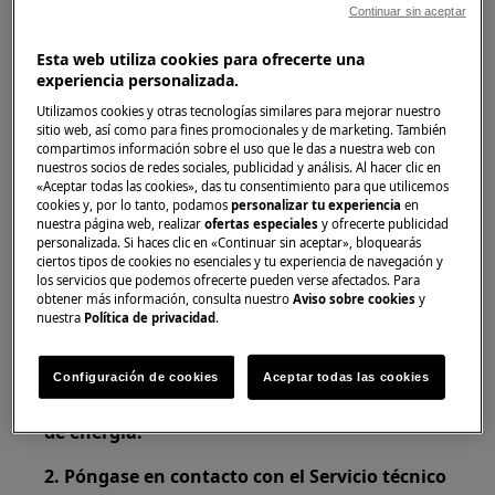
Continuar sin aceptar
automáticamente para mantener frías las
superficies del electrodoméstico. Si se
Esta web utiliza cookies para ofrecerte una
desactiva el electrodoméstico, el ventilador
experiencia personalizada.
de refrigeración puede seguir
Utilizamos cookies y otras tecnologías similares para mejorar nuestro
funcionando hasta que el aparato se
sitio web, así como para fines promocionales y de marketing. También
compartimos información sobre el uso que le das a nuestra web con
enfríe.
nuestros socios de redes sociales, publicidad y análisis. Al hacer clic en
«Aceptar todas las cookies», das tu consentimiento para que utilicemos
Se aplica a:
cookies y, por lo tanto, podamos
personalizar tu experiencia
en
nuestra página web, realizar
ofertas especiales
y ofrecerte publicidad
horno integrado
personalizada. Si haces clic en «Continuar sin aceptar», bloquearás
ciertos tipos de cookies no esenciales y tu experiencia de navegación y
cocina de libre instalación
los servicios que podemos ofrecerte pueden verse afectados. Para
obtener más información, consulta nuestro
Aviso sobre cookies
y
Solución:
nuestra
Política de privacidad
.
1. Si el horno ya se ha enfriado y el ventilador
de refrigeración todavía está funcionando,
Configuración de cookies
Aceptar todas las cookies
desconecte el electrodoméstico de la fuente
de energía.
2. Póngase en contacto con el Servicio técnico