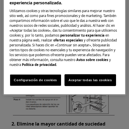
experiencia personalizada.
Utilizamos cookies y otras tecnologías similares para mejorar nuestro
Para desactivar esa alarma pulse
sitio web, así como para fines promocionales y de marketing. También
compartimos información sobre el uso que le das a nuestra web con
simultáneamente estos dos botones
nuestros socios de redes sociales, publicidad y análisis. Al hacer clic en
«Aceptar todas las cookies», das tu consentimiento para que utilicemos
Antes de activar la función de limpieza pirolítica:
cookies y, por lo tanto, podamos
personalizar tu experiencia
en
nuestra página web, realizar
ofertas especiales
y ofrecerte publicidad
personalizada. Si haces clic en «Continuar sin aceptar», bloquearás
1. Retire los soportes de los estantes y los
ciertos tipos de cookies no esenciales y tu experiencia de navegación y
railes telescópicos.
los servicios que podemos ofrecerte pueden verse afectados. Para
obtener más información, consulta nuestro
Aviso sobre cookies
y
nuestra
Política de privacidad
.
Configuración de cookies
Aceptar todas las cookies
2. Elimine la mayor cantidad de suciedad