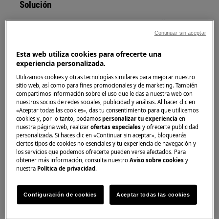
Solución
Los fusibles pueden saltar debido a cables dañados,
agua, cableado defectuoso, circuitos sobrecargados u
Continuar sin aceptar
otros problemas.
Esta web utiliza cookies para ofrecerte una
En caso de problemas de instalación eléctrica
experiencia personalizada.
mencionados anteriormente, le recomendamos
Utilizamos cookies y otras tecnologías similares para mejorar nuestro
que se comunique con un electricista
sitio web, así como para fines promocionales y de marketing. También
compartimos información sobre el uso que le das a nuestra web con
profesional para resolver los problemas.
nuestros socios de redes sociales, publicidad y análisis. Al hacer clic en
«Aceptar todas las cookies», das tu consentimiento para que utilicemos
1. Asegúrese de que el fusible es suficiente
cookies y, por lo tanto, podamos
personalizar tu experiencia
en
nuestra página web, realizar
ofertas especiales
y ofrecerte publicidad
para la carga eléctrica
personalizada. Si haces clic en «Continuar sin aceptar», bloquearás
ciertos tipos de cookies no esenciales y tu experiencia de navegación y
Compruebe con su electricista si tiene el
los servicios que podemos ofrecerte pueden verse afectados. Para
tamaño de fusible adecuado y si la placa está
obtener más información, consulta nuestro
Aviso sobre cookies
y
nuestra
Política de privacidad
.
conectada a un grupo de fusibles separado.
2. Compruebe si el aparato se ha conectado
Configuración de cookies
Aceptar todas las cookies
correctamente a la red eléctrica.