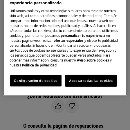
experiencia personalizada.
Frigoríficos
Frigoríficos combi
Utilizamos cookies y otras tecnologías similares para mejorar nuestro
sitio web, así como para fines promocionales y de marketing. También
compartimos información sobre el uso que le das a nuestra web con
Solución:
nuestros socios de redes sociales, publicidad y análisis. Al hacer clic en
«Aceptar todas las cookies», das tu consentimiento para que utilicemos
1. Póngase en contacto con el Servicio técnico
cookies y, por lo tanto, podamos
personalizar tu experiencia
en
oficial.
nuestra página web, realizar
ofertas especiales
y ofrecerte publicidad
personalizada. Si haces clic en «Continuar sin aceptar», bloquearás
ciertos tipos de cookies no esenciales y tu experiencia de navegación y
El mensaje de error F8 en el indicador, es señal
los servicios que podemos ofrecerte pueden verse afectados. Para
de un problema con el sistema de
obtener más información, consulta nuestro
Aviso sobre cookies
y
descongelamiento.
nuestra
Política de privacidad
.
Recomendamos solicitar la visita de nuestro
Configuración de cookies
Aceptar todas las cookies
Servicio Técnico Oficial.
¿Le ha resultado útil este artículo?
O consulta la página de reparaciones