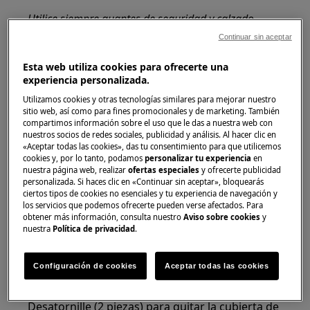
Utilice siempre guantes de seguridad y calzado
cerrado.
Continuar sin aceptar
Tenga en cuenta que la autoreparación o la
Esta web utiliza cookies para ofrecerte una
reparación no profesional pueden tener
experiencia personalizada.
consecuencias para la seguridad si no se realizan
Utilizamos cookies y otras tecnologías similares para mejorar nuestro
correctamente.
sitio web, así como para fines promocionales y de marketing. También
compartimos información sobre el uso que le das a nuestra web con
nuestros socios de redes sociales, publicidad y análisis. Al hacer clic en
Puertas de congelador y frigorífico
«Aceptar todas las cookies», das tu consentimiento para que utilicemos
cookies y, por lo tanto, podamos
personalizar tu experiencia
en
INSTRUMENTOS
nuestra página web, realizar
ofertas especiales
y ofrecerte publicidad
personalizada. Si haces clic en «Continuar sin aceptar», bloquearás
1. Destornillador de cruz
ciertos tipos de cookies no esenciales y tu experiencia de navegación y
los servicios que podemos ofrecerte pueden verse afectados. Para
obtener más información, consulta nuestro
Aviso sobre cookies
y
2. Llave hexagonal interior de 10 mm
nuestra
Política de privacidad
.
3. Taburete estable (unos 50 cm de altura)
Configuración de cookies
Aceptar todas las cookies
PASO 1
Desatornille (2 piezas) para quitar la cubierta de