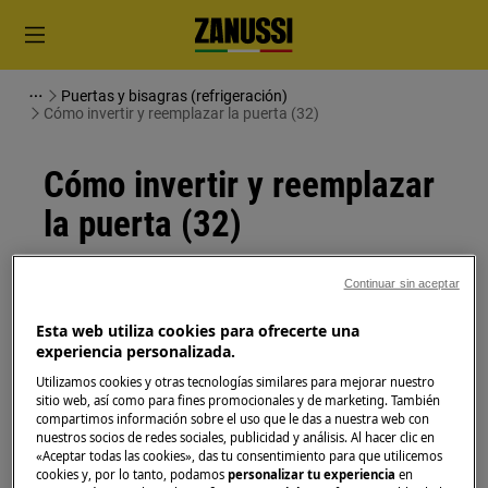
Puertas y bisagras (refrigeración)
Cómo invertir y reemplazar la puerta (32)
Cómo invertir y reemplazar
la puerta (32)
Solución
Continuar sin aceptar
Antes de cualquier operación de mantenimiento,
Esta web utiliza cookies para ofrecerte una
apague el aparato y desconecte el enchufe de red de
experiencia personalizada.
la
toma de corriente.
Utilizamos cookies y otras tecnologías similares para mejorar nuestro
sitio web, así como para fines promocionales y de marketing. También
Siempre tenga cuidado al mover electrodomésticos,
compartimos información sobre el uso que le das a nuestra web con
nuestros socios de redes sociales, publicidad y análisis. Al hacer clic en
para electrodomésticos pesados son necesarias dos
«Aceptar todas las cookies», das tu consentimiento para que utilicemos
personas para moverlos.
cookies y, por lo tanto, podamos
personalizar tu experiencia
en