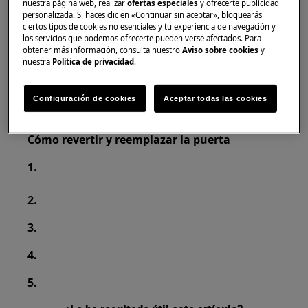
nuestra página web, realizar
ofertas especiales
y ofrecerte publicidad
personalizada. Si haces clic en «Continuar sin aceptar», bloquearás
Utilice siempre guantes de seguridad y calzado
ciertos tipos de cookies no esenciales y tu experiencia de navegación y
cerrado.
los servicios que podemos ofrecerte pueden verse afectados. Para
obtener más información, consulta nuestro
Aviso sobre cookies
y
Tenga en cuenta que la autoreparación o la
nuestra
Política de privacidad
.
reparación no profesional pueden tener
consecuencias para la seguridad si no se realizan
Configuración de cookies
Aceptar todas las cookies
correctamente.
Cómo revertir y reemplazar la puerta
1.
2.
3.
4.
5.