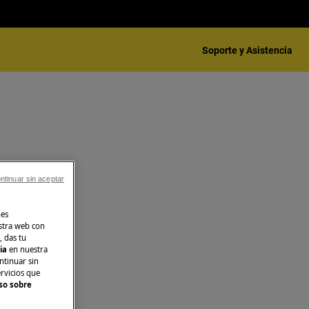
Soporte y Asistencia
ntinuar sin aceptar
nes
stra web con
, das tu
cia
en nuestra
ntinuar sin
ervicios que
so sobre