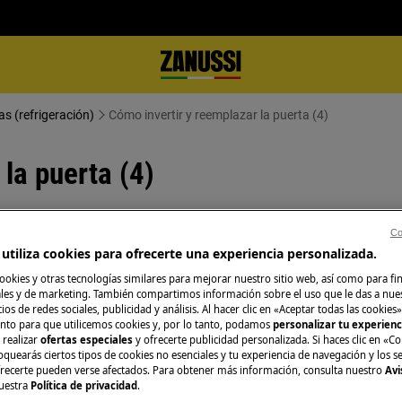
as (refrigeración)
Cómo invertir y reemplazar la puerta (4)
la puerta (4)
Co
utiliza cookies para ofrecerte una experiencia personalizada.
ague el aparato y desconecte el
ookies y otras tecnologías similares para mejorar nuestro sitio web, así como para fi
es y de marketing. También compartimos información sobre el uso que le das a nue
ios de redes sociales, publicidad y análisis. Al hacer clic en «Aceptar todas las cookies»
nto para que utilicemos cookies y, por lo tanto, podamos
personalizar tu experien
, para electrodomésticos pesados son
 realizar
ofertas especiales
y ofrecerte publicidad personalizada. Si haces clic en «Co
oquearás ciertos tipos de cookies no esenciales y tu experiencia de navegación y los s
ecerte pueden verse afectados. Para obtener más información, consulta nuestro
Avi
uestra
Política de privacidad
.
rado.