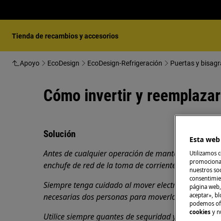
Tienda de recambios y accesorios
Apoyo
EcoDesign
EcoDesign-Refrigeración
Puertas y bisagr
Cómo invertir y reemplazar 
Solución
Esta web 
Antes de cualquier operación de mantenimiento, ap
Utilizamos c
promocional
enchufe de red de la
toma de corriente.
nuestros soc
consentimie
Siempre tenga cuidado al mover electrodomésticos
página web,
necesarias dos personas para moverlos.
aceptar», bl
podemos ofr
cookies
y n
Utilice siempre guantes de seguridad y calzado cer