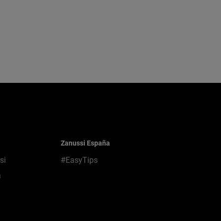
Zanussi España
si
#EasyTips
a