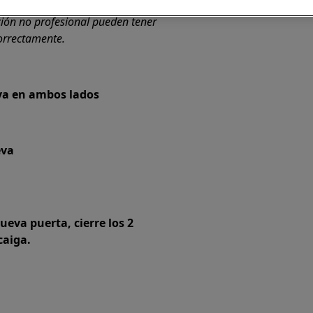
ción no profesional pueden tener
correctamente.
ava en ambos lados
eva
eva puerta, cierre los 2
caiga.