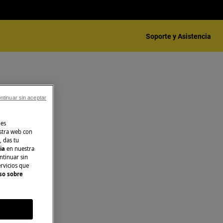
Soporte y Asistencia
ntinuar sin aceptar
nes
stra web con
, das tu
cia
en nuestra
ntinuar sin
ervicios que
so sobre