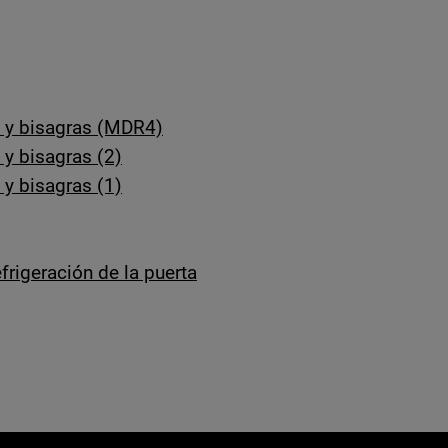
s y bisagras (MDR4)
 y bisagras (2)
 y bisagras (1)
frigeración de la puerta