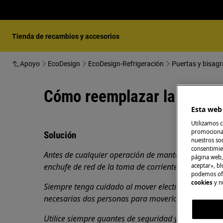
Tienda de recambios y accesorios
Apoyo
EcoDesign
EcoDesign-Refrigeración
Puertas y bisagr
Cómo reemplazar la puerta
Esta web 
Utilizamos c
promocional
Solución
nuestros soc
consentimie
Antes de cualquier operación de mantenimiento, ap
página web,
enchufe de red de la
toma de corriente.
aceptar», bl
podemos ofr
cookies
y n
Siempre tenga cuidado al mover electrodomésticos
necesarias dos personas para moverlos.
Utilice siempre guantes de seguridad y calzado cer