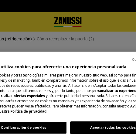
as (refrigeración)
Cómo reemplazar la puerta (2)
 (2)
Co
utiliza cookies para ofrecerte una experiencia personalizada.
ookies y otras tecnologías similares para mejorar nuestro sitio web, así como para fi
es y de marketing. También compartimos información sobre el uso que le das a nue
ios de redes sociales, publicidad y análisis. Al hacer clic en «Aceptar todas las cookies»
nto para que utilicemos cookies y, por lo tanto, podamos
personalizar tu experien
ague el aparato y desconecte el
 realizar
ofertas especiales
y ofrecerte publicidad personalizada. Si haces clic en «Co
oquearás ciertos tipos de cookies no esenciales y tu experiencia de navegación y los s
ecerte pueden verse afectados. Para obtener más información, consulta nuestro
Avi
uestra
Política de privacidad
.
, para electrodomésticos pesados son
Configuración de cookies
Aceptar todas las cookies
rado.