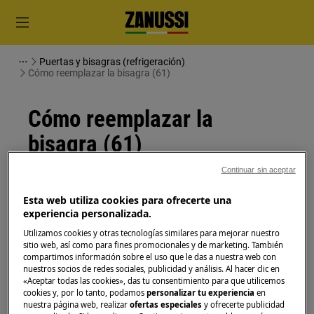
Puertas y bisagras (refrigeración)
Cómo reemplazar la bisagra (61)
Cómo reemplazar la
bisagra (61)
Continuar sin aceptar
Solución
Esta web utiliza cookies para ofrecerte una
Antes de cualquier operación de mantenimiento,
experiencia personalizada.
apague el aparato y desconecte el enchufe de red de
Utilizamos cookies y otras tecnologías similares para mejorar nuestro
la
toma de corriente.
sitio web, así como para fines promocionales y de marketing. También
compartimos información sobre el uso que le das a nuestra web con
nuestros socios de redes sociales, publicidad y análisis. Al hacer clic en
Siempre tenga cuidado al mover electrodomésticos,
«Aceptar todas las cookies», das tu consentimiento para que utilicemos
para electrodomésticos pesados son necesarias dos
cookies y, por lo tanto, podamos
personalizar tu experiencia
en
personas para moverlos.
nuestra página web, realizar
ofertas especiales
y ofrecerte publicidad