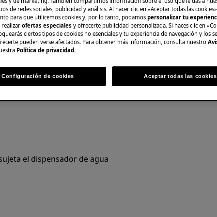
es y de marketing. También compartimos información sobre el uso que le das a nue
ios de redes sociales, publicidad y análisis. Al hacer clic en «Aceptar todas las cookies»
ción no profesional pueden tener
nto para que utilicemos cookies y, por lo tanto, podamos
personalizar tu experien
correctamente.
 realizar
ofertas especiales
y ofrecerte publicidad personalizada. Si haces clic en «Co
oquearás ciertos tipos de cookies no esenciales y tu experiencia de navegación y los s
ecerte pueden verse afectados. Para obtener más información, consulta nuestro
Avi
e agua
uestra
Política de privacidad
.
correspondiente).
Configuración de cookies
Aceptar todas las cookies
 sujeta el dispensador de agua