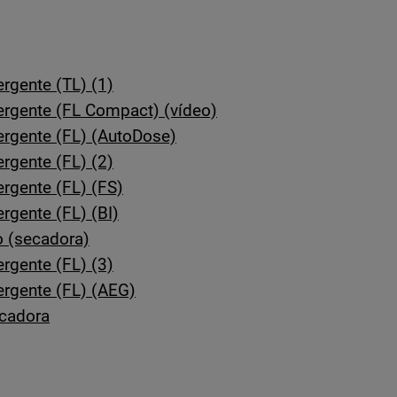
rgente (TL) (1)
ergente (FL Compact) (vídeo)
ergente (FL) (AutoDose)
rgente (FL) (2)
rgente (FL) (FS)
rgente (FL) (BI)
 (secadora)
rgente (FL) (3)
rgente (FL) (AEG)
ecadora