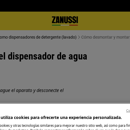
 como dispensadores de detergente (lavado)
Cómo desmontar y montar 
l dispensador de agua
ague el aparato y desconecte el
, para electrodomésticos pesados son
Co
utiliza cookies para ofrecerte una experiencia personalizada.
ookies y otras tecnologías similares para mejorar nuestro sitio web, así como para fi
rado.