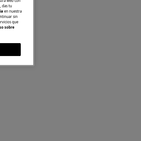
stra web con
, das tu
cia
en nuestra
ntinuar sin
ervicios que
so sobre